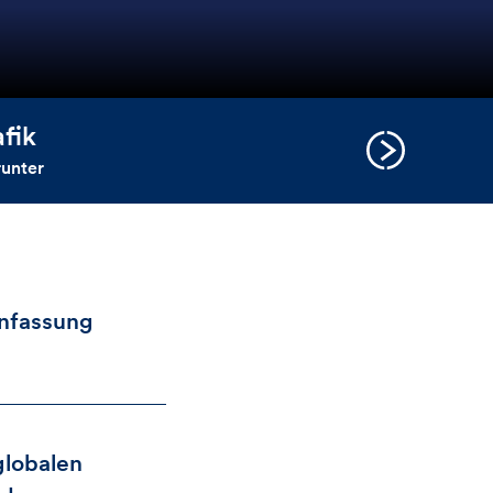
afik
runter
fassung
globalen