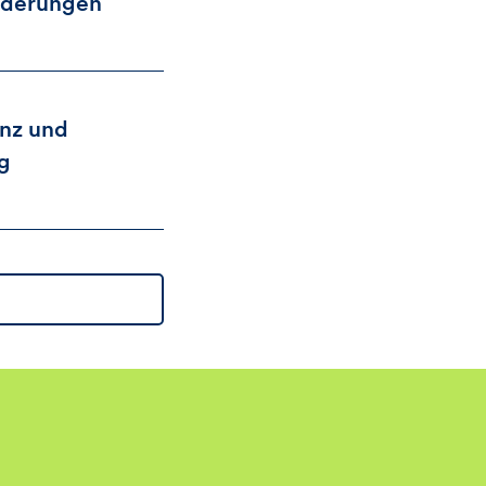
rderungen
nz und
g