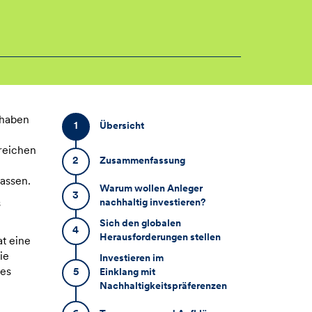
 haben
1
Übersicht
reichen
2
Zusammenfassung
assen.
Warum wollen Anleger
3
nachhaltig investieren?
s
Sich den globalen
4
Herausforderungen stellen
t eine
ie
Investieren im
ies
5
Einklang mit
Nachhaltigkeitspräferenzen