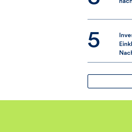
nach
5
Inve
Eink
Nach