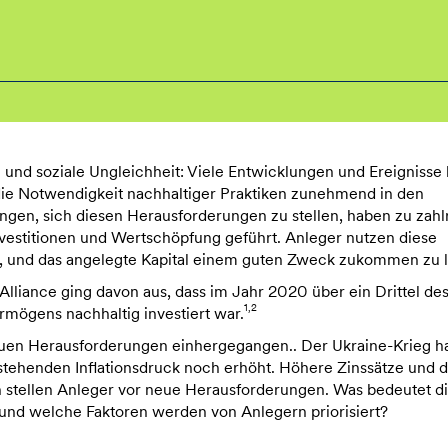
d soziale Ungleichheit: Viele Entwicklungen und Ereignisse
ie Notwendigkeit nachhaltiger Praktiken zunehmend in den
gen, sich diesen Herausforderungen zu stellen, haben zu zahl
vestitionen und Wertschöpfung geführt. Anleger nutzen diese
, und das angelegte Kapital einem guten Zweck zukommen zu l
Alliance ging davon aus, dass im Jahr 2020 über ein Drittel de
1,2
mögens nachhaltig investiert war.
euen Herausforderungen einhergegangen.. Der Ukraine-Krieg ha
stehenden Inflationsdruck noch erhöht. Höhere Zinssätze und d
 stellen Anleger vor neue Herausforderungen. Was bedeutet d
n und welche Faktoren werden von Anlegern priorisiert?