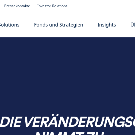
Pressekontakte
Investor Relations
Solutions
Fonds und Strategien
Insights
Ü
 DIE VERÄNDERUNG