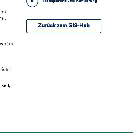
6
Transparenz und Aufklärung
ten
18.
Zurück zum GIS-Hub
ert in
nicht
keit,