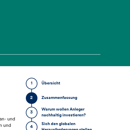
1
Übersicht
2
Zusammenfassung
Warum wollen Anleger
3
nachhaltig investieren?
an- und
Sich den globalen
en und
4
Herausforderungen stellen