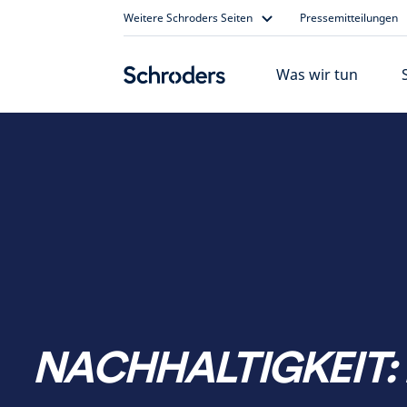
Skip
Weitere Schroders Seiten
Pressemitteilungen
to
content
Was wir tun
NACHHALTIGKEIT: