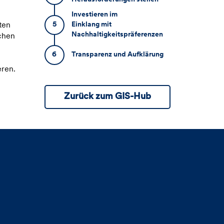
Investieren im
5
Einklang mit
ten
Nachhaltigkeitspräferenzen
ichen
6
Transparenz und Aufklärung
eren.
Zurück zum GIS-Hub