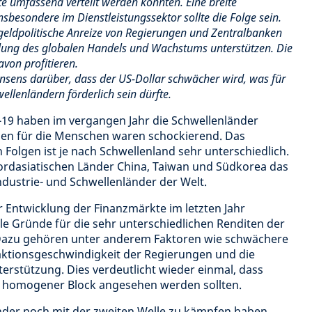
fte umfassend verteilt werden könnten. Eine breite
nsbesondere im Dienstleistungssektor sollte die Folge sein.
 geldpolitische Anreize von Regierungen und Zentralbanken
holung des globalen Handels und Wachstums unterstützen. Die
avon profitieren.
nsens darüber, dass der US-Dollar schwächer wird, was für
llenländern förderlich sein dürfte.
19 haben im vergangen Jahr die Schwellenländer
lgen für die Menschen waren schockierend. Das
 Folgen ist je nach Schwellenland sehr unterschiedlich.
rdasiatischen Länder China, Taiwan und Südkorea das
Industrie- und Schwellenländer der Welt.
er Entwicklung der Finanzmärkte im letzten Jahr
ele Gründe für die sehr unterschiedlichen Renditen der
 Dazu gehören unter anderem Faktoren wie schwächere
ktionsgeschwindigkeit der Regierungen und die
terstützung. Dies verdeutlicht wieder einmal, dass
in homogener Block angesehen werden sollten.
der noch mit der zweiten Welle zu kämpfen haben,