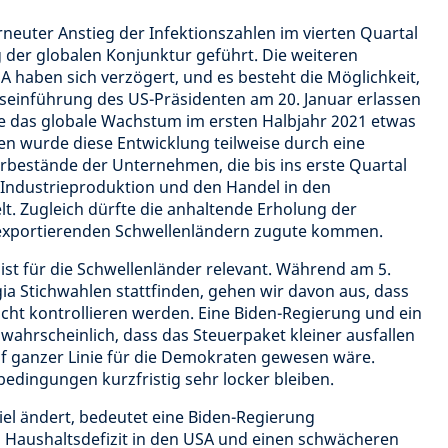
erneuter Anstieg der Infektionszahlen im vierten Quartal
 der globalen Konjunktur geführt. Die weiteren
SA haben sich verzögert, und es besteht die Möglichkeit,
tseinführung des US-Präsidenten am 20. Januar erlassen
e das globale Wachstum im ersten Halbjahr 2021 etwas
en wurde diese Entwicklung teilweise durch eine
bestände der Unternehmen, die bis ins erste Quartal
e Industrieproduktion und den Handel in den
t. Zugleich dürfte die anhaltende Erholung der
fexportierenden Schwellenländern zugute kommen.
st für die Schwellenländer relevant. Während am 5.
ia Stichwahlen stattfinden, gehen wir davon aus, dass
cht kontrollieren werden. Eine Biden-Regierung und ein
wahrscheinlich, dass das Steuerpaket kleiner ausfallen
auf ganzer Linie für die Demokraten gewesen wäre.
edingungen kurzfristig sehr locker bleiben.
iel ändert, bedeutet eine Biden-Regierung
s Haushaltsdefizit in den USA und einen schwächeren