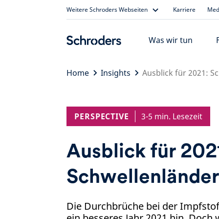
Skip
Weitere Schroders Webseiten
Karriere
Medi
to
content
Was wir tun
Home
Insights
Ausblick für 2021: S
PERSPECTIVE
3-5 min. Lesezeit
Ausblick für 202
Schwellenlände
Die Durchbrüche bei der Impfsto
ein besseres Jahr 2021 hin. Doch 