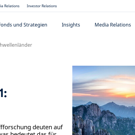
a Relations
Investor Relations
Fonds und Strategien
Insights
Media Relations
chwellenländer
1:
r
ffforschung deuten auf
was bedeutet das für