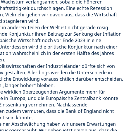
s Wachstum verlangsamen, sobald die höheren
chaftstätigkeit durchschlagen. Eine echte Rezession
n. Vielmehr gehen wir davon aus, dass die Wirtschaft
d stagnieren wird.
n anderen Teilen der Welt ist nicht gerade rosig.
de Konjunktur ihren Beitrag zur Senkung der Inflation
ropäische Wirtschaft noch vor Ende 2023 in eine
Unterdessen wird die britische Konjunktur nach einer
tion wahrscheinlich in der ersten Hälfte des Jahres
en.
Volkswirtschaften der Industrieländer dürfte sich von
iv gestalten. Allerdings werden die Unterschiede in
tliche Entwicklung voraussichtlich darüber entscheiden,
h „länger höher“ bleiben.
eine wirklich überzeugenden Argumente mehr für
ze in Europa, und die Europäische Zentralbank könnte
e Zinssenkung vornehmen. Nachlassende
n zudem vermuten, dass die Bank of England nicht
nt sein könnte.
n einer Abschwächung haben wir unsere Erwartungen
zurückgeschraubt. Wir gehen jetzt davon aus, dass die