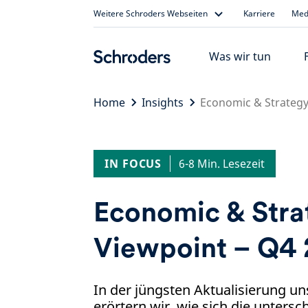
Skip
Weitere Schroders Webseiten
Karriere
Medi
to
content
Was wir tun
Home
Insights
Economic & Strategy
IN FOCUS
6-8 Min. Lesezeit
Economic & Stra
Viewpoint – Q4
In der jüngsten Aktualisierung u
erörtern wir, wie sich die untersc