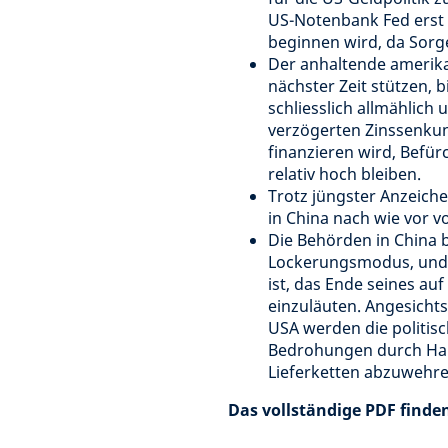
US-Notenbank Fed erst 
beginnen wird, da Sorge
Der anhaltende amerika
nächster Zeit stützen, b
schliesslich allmählich 
verzögerten Zinssenkun
finanzieren wird, Befür
relativ hoch bleiben.
Trotz jüngster Anzeiche
in China nach wie vor 
Die Behörden in China b
Lockerungsmodus, und z
ist, das Ende seines a
einzuläuten. Angesicht
USA werden die politis
Bedrohungen durch Han
Lieferketten abzuwehre
Das vollständige PDF finde