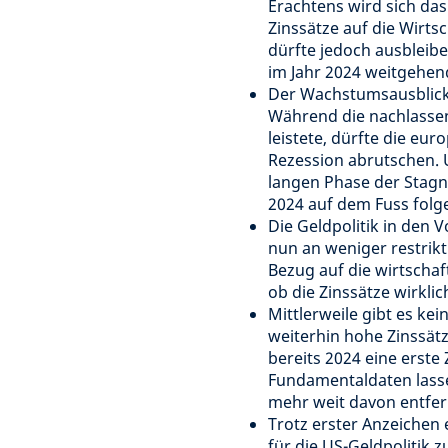
Erachtens wird sich da
Zinssätze auf die Wirts
dürfte jedoch ausbleibe
im Jahr 2024 weitgehen
Der Wachstumsausblick i
Während die nachlassen
leistete, dürfte die eu
Rezession abrutschen. 
langen Phase der Stagna
2024 auf dem Fuss folg
Die Geldpolitik in den 
nun an weniger restrikt
Bezug auf die wirtschaf
ob die Zinssätze wirklic
Mittlerweile gibt es k
weiterhin hohe Zinssät
bereits 2024 eine erst
Fundamentaldaten lasse
mehr weit davon entfer
Trotz erster Anzeiche
für die US-Geldpolitik 