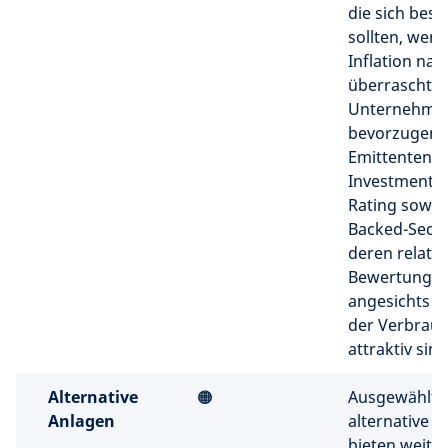
die sich bess
sollten, wenn
Inflation na
überrascht. 
Unternehmen
bevorzugen 
Emittenten m
Investment-
Rating sowie
Backed-Securi
deren relativ
Bewertunge
angesichts d
der Verbrau
attraktiv sind
Alternative
🟠
Ausgewählte
Anlagen
alternative 
bieten weite