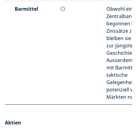
Barmittel
⚪
Obwohl eini
Zentralbank
begonnen ha
Zinssätze zu
bleiben sie i
zur jüngsten
Geschichte at
Ausserdem k
mit Barmitte
taktische
Gelegenheite
potenziell vol
Märkten nut
Aktien