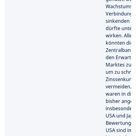
Wachstumsum
Verbindung 
sinkenden Zi
dürfte unter
wirken. Aller
könnten die
Zentralbanke
den Erwartu
Marktes zurü
um zu schnel
Zinssenkung
vermeiden. D
waren in die
bisher ange
insbesondere
USA und Japa
Bewertungen
USA sind im