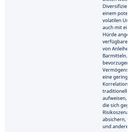
Diversifizier
einem potenz
volatilen Um
auch mit ein
Hürde angesi
verfügbaren
von Anleihen
Barmitteln. W
bevorzugen
Vermögenswe
eine geringe
Korrelation 
traditionell
aufweisen, u
die sich geg
Risikoszenar
absichern, w
und andere R