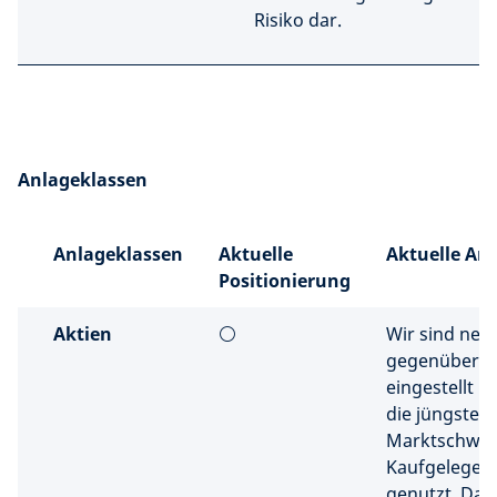
Risiko dar.
Anlageklassen
Anlageklassen
Aktuelle
Aktuelle An
Positionierung
Aktien
⚪
Wir sind neut
gegenüber A
eingestellt 
die jüngste
Marktschwäc
Kaufgelegenh
genutzt. Das