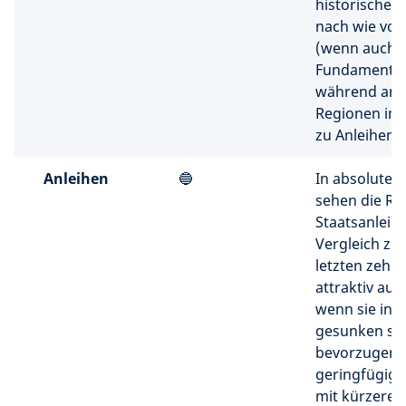
historischen 
nach wie vor
(wenn auch m
Fundamental
während and
Regionen im 
zu Anleihen t
Anleihen
🔵
In absoluten
sehen die Re
Staatsanleih
Vergleich zu
letzten zehn 
attraktiv aus
wenn sie in le
gesunken sin
bevorzugen
geringfügig 
mit kürzerer