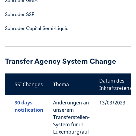
Schroder GAIA
Schroder SSF
Schroder Capital Semi-Liquid
Transfer Agency System Change
Datum des
SSI Changes
Thema
Inkrafttretens
30 days
Änderungen an
13/03/2023
notification
unserem
Transferstellen-
System für in
Luxemburg/auf