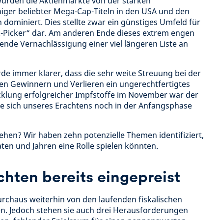
urden die Aktienmärkte von der starken
iger beliebter Mega-Cap-Titeln in den USA und den
 dominiert. Dies stellte zwar ein günstiges Umfeld für
-Picker“ dar. Am anderen Ende dieses extrem engen
ende Vernachlässigung einer viel längeren Liste an
de immer klarer, dass die sehr weite Streuung bei der
n Gewinnern und Verlieren ein ungerechtfertigtes
cklung erfolgreicher Impfstoffe im November war der
die sich unseres Erachtens noch in der Anfangsphase
ehen? Wir haben zehn potenzielle Themen identifiziert,
n und Jahren eine Rolle spielen könnten.
chten bereits eingepreist
rchaus weiterhin von den laufenden fiskalischen
n. Jedoch stehen sie auch drei Herausforderungen