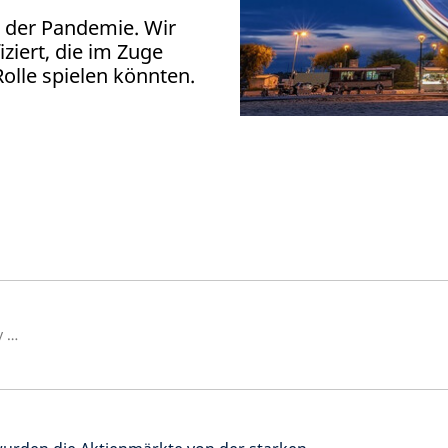
n der Pandemie. Wir
ziert, die im Zuge
olle spielen könnten.
Head of QEP Strategy and Equity Solutions, QEP Investment Team