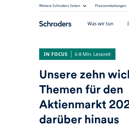
Skip
Weitere Schroders Seiten
Pressemitteilungen
to
content
Was wir tun
IN FOCUS
6-8 Min. Lesezeit
Unsere zehn wic
Themen für den
Aktienmarkt 202
darüber hinaus