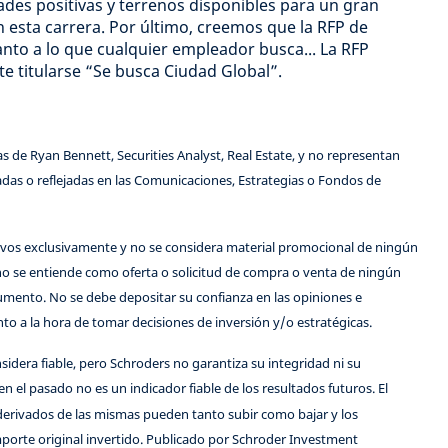
des positivas y terrenos disponibles para un gran
 esta carrera. Por último, creemos que la RFP de
to a lo que cualquier empleador busca... La RFP
 titularse “Se busca Ciudad Global”.
s de Ryan Bennett, Securities Analyst, Real Estate, y no representan
das o reflejadas en las Comunicaciones, Estrategias o Fondos de
ivos exclusivamente y no se considera material promocional de ningún
no se entiende como oferta o solicitud de compra o venta de ningún
umento. No se debe depositar su confianza en las opiniones e
o a la hora de tomar decisiones de inversión y/o estratégicas.
idera fiable, pero Schroders no garantiza su integridad ni su
en el pasado no es un indicador fiable de los resultados futuros. El
s derivados de las mismas pueden tanto subir como bajar y los
porte original invertido. Publicado por Schroder Investment