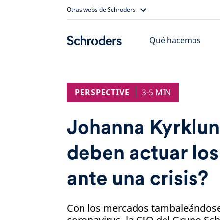
Skip
Otras webs de Schroders
to
content
Qué hacemos
PERSPECTIVE
3-5 MIN
Johanna Kyrklu
deben actuar los
ante una crisis?
Con los mercados tambaleándose 
coronavirus, la CIO del Grupo Sc