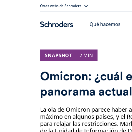
Skip
Otras webs de Schroders
to
content
Qué hacemos
SNAPSHOT
2 MIN
Omicron: ¿cuál e
panorama actua
La ola de Omicron parece haber 
máximo en algunos países, y el R
para relajar las restricciones. Ma
de la Unidad de Información de D