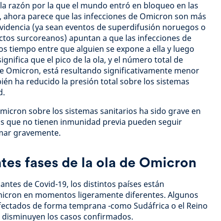
la razón por la que el mundo entró en bloqueo en las
o, ahora parece que las infecciones de Omicron son más
 evidencia (ya sean eventos de superdifusión noruegos o
ctos surcoreanos) apuntan a que las infecciones de
tiempo entre que alguien se expone a ella y luego
significa que el pico de la ola, y el número total de
e Omicron, está resultando significativamente menor
ién ha reducido la presión total sobre los sistemas
d.
micron sobre los sistemas sanitarios ha sido grave en
as que no tienen inmunidad previa pueden seguir
rmar gravemente.
ntes fases de la ola de Omicron
iantes de Covid-19, los distintos países están
micron en momentos ligeramente diferentes. Algunos
afectados de forma temprana -como Sudáfrica o el Reino
 disminuyen los casos confirmados.