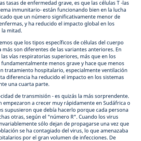
as tasas de enfermedad grave, es que las células T -las
tema inmunitario- están funcionando bien en la lucha
nificado que un número significativamente menor de
nfermas, y ha reducido el impacto global en los
 la mitad.
mos que los tipos específicos de células del cuerpo
más son diferentes de las variantes anteriores. En
las vías respiratorias superiores, más que en los
a fundamentalmente menos grave y hace que menos
n tratamiento hospitalario, especialmente ventilación
a diferencia ha reducido el impacto en los sistemas
te una cuarta parte.
locidad de transmisión - es quizás la más sorprendente.
n empezaron a crecer muy rápidamente en Sudáfrica o
res supusieron que debía hacerlo porque cada persona
uchas otras, según el "número R". Cuando los virus
invariablemente sólo dejan de propagarse una vez que
blación se ha contagiado del virus, lo que amenazaba
pitalarios por el gran volumen de infecciones. De