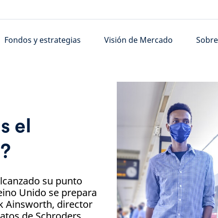
Fondos y estrategias
Visión de Mercado
Sobre
s el
l?
alcanzado su punto
eino Unido se prepara
rk Ainsworth, director
atos de Schroders,