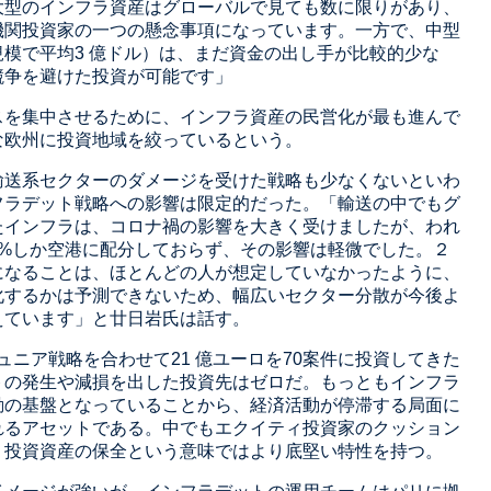
大型のインフラ資産はグローバルで見ても数に限りがあり、
機関投資家の一つの懸念事項になっています。一方で、中型
模で平均3 億ドル）は、まだ資金の出し手が比較的少な
競争を避けた投資が可能です」
スを集中させるために、インフラ資産の民営化が最も進んで
な欧州に投資地域を絞っているという。
輸送系セクターのダメージを受けた戦略も少なくないといわ
フラデット戦略への影響は限定的だった。「輸送の中でもグ
たインフラは、コロナ禍の影響を大きく受けましたが、われ
5%しか空港に配分しておらず、その影響は軽微でした。２
になることは、ほとんどの人が想定していなかったように、
化するかは予測できないため、幅広いセクター分散が今後よ
えています」と廿日岩氏は話す。
ジュニア戦略を合わせて21 億ユーロを70案件に投資してきた
トの発生や減損を出した投資先はゼロだ。もっともインフラ
動の基盤となっていることから、経済活動が停滞する局面に
れるアセットである。中でもエクイティ投資家のクッション
、投資資産の保全という意味ではより底堅い特性を持つ。