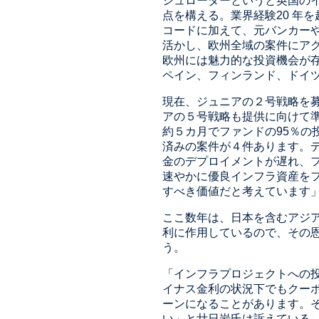
シュローダーというと英国の
点を構える。業界経験20 年
コードに加えて、元バンカー
活かし、欧州全域の案件にア
欧州には魅力的な投資機会が
ペイン、フィンランド、ドイツ
現在、ジュニアの２号戦略を募
アの５号戦略も提供に向けて
約５カ月でファンドの95％の
済みの案件が４件あります。
金のデプロイメントが遅れ、
速やかに優良インフラ資産を
すべき価値だと考えています
ここ数年は、日本を含むアジ
利に作用しているので、その
う。
「インフラプロジェクトへの
イナス金利の状況下でもクー
ーンになることがあります。
い」と廿日岩氏は訴えている