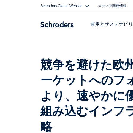
Skip
Schroders Global Website
メディア関連情報
to
content
運用とサステナビ
競争を避けた欧
ーケットへのフ
より、速やかに
組み込むインフ
略