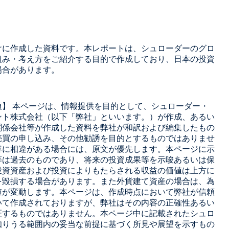
けに作成した資料です。本レポートは、シュローダーのグロ
組み・考え方をご紹介する目的で作成しており、日本の投資
場合があります。
】 本ページは、情報提供を目的として、シュローダー・
ント株式会社（以下「弊社」といいます。）が作成、あるい
関係会社等が作成した資料を弊社が和訳および編集したもの
売買の申し込み、その他勧誘を目的とするものではありませ
容に相違がある場合には、原文が優先します。本ページに示
等は過去のものであり、将来の投資成果等を示唆あるいは保
投資資産および投資によりもたらされる収益の価値は上方に
を毀損する場合があります。また外貨建て資産の場合は、為
値が変動します。本ページは、作成時点において弊社が信頼
いて作成されておりますが、弊社はその内容の正確性あるい
証するものではありません。本ページ中に記載されたシュロ
知りうる範囲内の妥当な前提に基づく所見や展望を示すもの