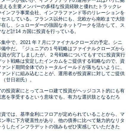
イメージが強いが、インフラデットの運用チームはパリに拠
を超える主要メンバーの多様な投資経験と優れたトラックレ
やインフラ事業会社、インフラファンド等のリレーションを
クセスしている。フランス以外にも、北欧から南欧まで大陸
存在し、シュローダーの強固なネットワークを活かして、ス
など計14 カ国に投資を行っている。
集中で、2021 年７月にファイナルクローズの予定。シニ
準備中だ。「ジュニアの１号戦略はファイナルクローズから
投資が完了しましたが、２号戦略についてもすでに投資実行
デット戦略は安定したインカムをご提供する戦略なので、資
ファンド期間全体でのトータルイールドが落ちないように、
ファンドに組み込むことが、運用者が投資家に対してご提供
」（廿日岩氏）。
アの投資家にとってユーロ建て投資がヘッジコスト的にも有
恩恵を享受するという意味でも、有力な選択肢となるだろ
投資では、基準金利にフロアが定められていることから、マ
ポン率に下方硬直性があり、他の債券に比べて魅力的なリタ
そうしたインフラデットの強みもぜひ実感していただきた
。