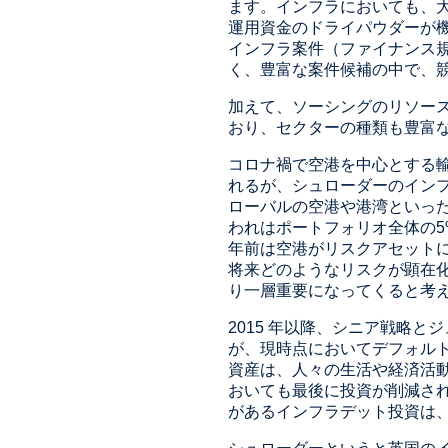
ます。インフラにおいても、
運用資金のドライパウダーが
インフラ案件（ファイナンス規
く、豊富な案件候補の中で、
加えて、ソーシングのリソー
おり、セクターの種類も豊富
コロナ禍で空港を中心とする
れるが、シュローダーのイン
ローバルの空港や港湾といっ
われはポートフォリオ全体の
年前は空港がリスクアセット
将来どのようなリスクが顕在
り一層重要になってくると考
2015 年以降、シニア戦略と
が、現時点においてデフォル
資産は、人々の生活や経済活
おいても最後に投資が削減さ
があるインフラデット投資は