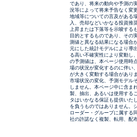
であり、将来の動向や予測の
況等によって将来予告なく変
地域等についての言及がある
入、売却などいかなる投資推
上昇または下落等を示唆する
目的とするものであり、その
測値と異なる結果になる場合
元にした統計モデルにより導
る高い不確実性により変動し
の予測値は、本ページ使用時
場の状況が変化するのに伴い
が大きく変動する場合があり
市場状況の変化、予測モデル
しません。本ページ中に含ま
製、抽出、あるいは使用する
タはいかなる保証も提供いた
を負うものではありません。シュロ
ローダー・グループに属する
社の許諾なく複製、転用、配