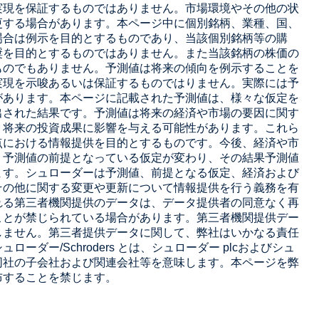
実現を保証するものではありません。市場環境やその他の状
更する場合があります。本ページ中に個別銘柄、業種、国、
場合は例示を目的とするものであり、当該個別銘柄等の購
奨を目的とするものではありません。また当該銘柄の株価の
ものでもありません。予測値は将来の傾向を例示することを
実現を示唆あるいは保証するものではりません。実際には予
があります。本ページに記載された予測値は、様々な仮定を
出された結果です。予測値は将来の経済や市場の要因に関す
、将来の投資成果に影響を与える可能性があります。これら
点における情報提供を目的とするものです。今後、経済や市
、予測値の前提となっている仮定が変わり、その結果予測値
ます。シュローダーは予測値、前提となる仮定、経済および
その他に関する変更や更新について情報提供を行う義務を有
れる第三者機関提供のデータは、データ提供者の同意なく再
ことが禁じられている場合があります。第三者機関提供デー
しません。第三者提供データに関して、弊社はいかなる責任
ーダー/Schroders とは、シュローダー plcおよびシュ
同社の子会社および関連会社等を意味します。本ページを弊
布することを禁じます。