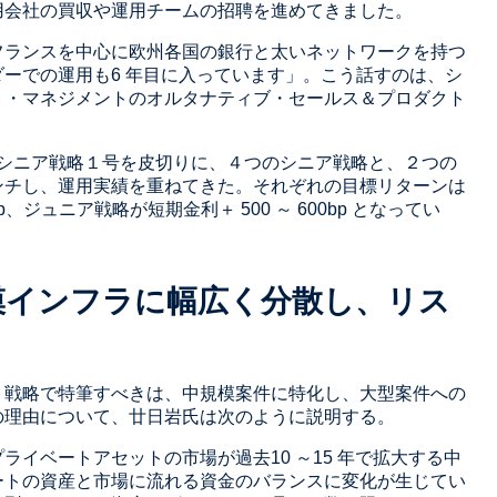
用会社の買収や運用チームの招聘を進めてきました。
フランスを中心に欧州各国の銀行と太いネットワークを持つ
ーでの運用も6 年目に入っています」。こう話すのは、シ
ト・マネジメントのオルタナティブ・セールス＆プロダクト
れたシニア戦略１号を皮切りに、４つのシニア戦略と、２つの
ンチし、運用実績を重ねてきた。それぞれの目標リターンは
、ジュニア戦略が短期金利＋ 500 ～ 600bp となってい
模インフラに幅広く分散し、リス
ト戦略で特筆すべきは、中規模案件に特化し、大型案件への
の理由について、廿日岩氏は次のように説明する。
ライベートアセットの市場が過去10 ～15 年で拡大する中
ートの資産と市場に流れる資金のバランスに変化が生じてい