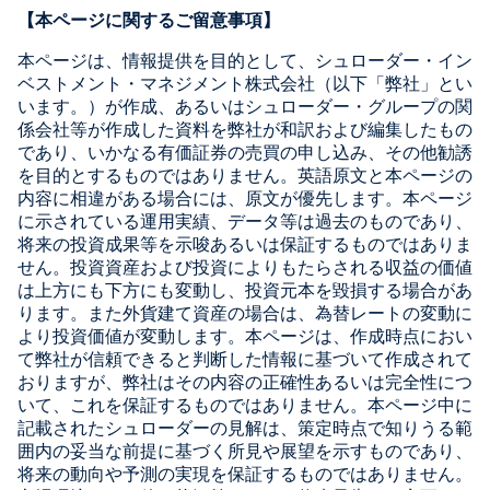
【本ページに関するご留意事項】
本ページは、情報提供を目的として、シュローダー・イン
ベストメント・マネジメント株式会社（以下「弊社」とい
います。）が作成、あるいはシュローダー・グループの関
係会社等が作成した資料を弊社が和訳および編集したもの
であり、いかなる有価証券の売買の申し込み、その他勧誘
を目的とするものではありません。英語原文と本ページの
内容に相違がある場合には、原文が優先します。本ページ
に示されている運用実績、データ等は過去のものであり、
将来の投資成果等を示唆あるいは保証するものではありま
せん。投資資産および投資によりもたらされる収益の価値
は上方にも下方にも変動し、投資元本を毀損する場合があ
ります。また外貨建て資産の場合は、為替レートの変動に
より投資価値が変動します。本ページは、作成時点におい
て弊社が信頼できると判断した情報に基づいて作成されて
おりますが、弊社はその内容の正確性あるいは完全性につ
いて、これを保証するものではありません。本ページ中に
記載されたシュローダーの見解は、策定時点で知りうる範
囲内の妥当な前提に基づく所見や展望を示すものであり、
将来の動向や予測の実現を保証するものではありません。