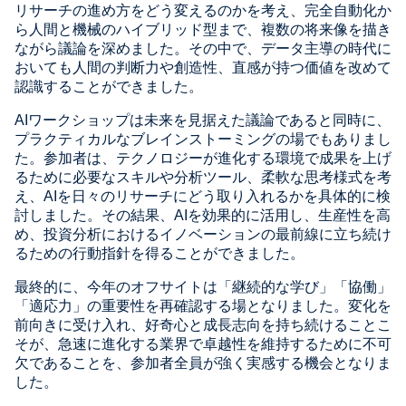
リサーチの進め方をどう変えるのかを考え、完全自動化か
ら人間と機械のハイブリッド型まで、複数の将来像を描き
ながら議論を深めました。その中で、データ主導の時代に
おいても人間の判断力や創造性、直感が持つ価値を改めて
認識することができました。
AIワークショップは未来を見据えた議論であると同時に、
プラクティカルなブレインストーミングの場でもありまし
た。参加者は、テクノロジーが進化する環境で成果を上げ
るために必要なスキルや分析ツール、柔軟な思考様式を考
え、AIを日々のリサーチにどう取り入れるかを具体的に検
討しました。その結果、AIを効果的に活用し、生産性を高
め、投資分析におけるイノベーションの最前線に立ち続け
るための行動指針を得ることができました。
最終的に、今年のオフサイトは「継続的な学び」「協働」
「適応力」の重要性を再確認する場となりました。変化を
前向きに受け入れ、好奇心と成長志向を持ち続けることこ
そが、急速に進化する業界で卓越性を維持するために不可
欠であることを、参加者全員が強く実感する機会となりま
した。