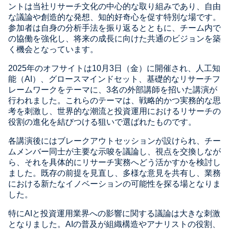
ントは当社リサーチ文化の中心的な取り組みであり、自由
な議論や創造的な発想、知的好奇心を促す特別な場です。
参加者は自身の分析手法を振り返るとともに、チーム内で
の協働を強化し、将来の成長に向けた共通のビジョンを築
く機会となっています。
2025年のオフサイトは10月3日（金）に開催され、人工知
能（AI）、グロースマインドセット、基礎的なリサーチフ
レームワークをテーマに、3名の外部講師を招いた講演が
行われました。これらのテーマは、戦略的かつ実務的な思
考を刺激し、世界的な潮流と投資運用におけるリサーチの
役割の進化を結びつける狙いで選ばれたものです。
各講演後にはブレークアウトセッションが設けられ、チー
ムメンバー同士が主要な示唆を議論し、視点を交換しなが
ら、それを具体的にリサーチ実務へどう活かすかを検討し
ました。既存の前提を見直し、多様な意見を共有し、業務
における新たなイノベーションの可能性を探る場となりま
した。
特にAIと投資運用業界への影響に関する議論は大きな刺激
となりました。AIの普及が組織構造やアナリストの役割、