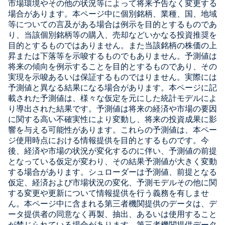
市場環境やその他の状況等によって将来予告なく変更する
場合があります。本ページ中に個別銘柄、業種、国、地域
等についての言及がある場合は例示を目的とするものであ
り、当該個別銘柄等の購入、売却などいかなる投資推奨を
目的とするものではありません。また当該銘柄の株価の上
昇または下落等を示唆するものでもありません。予測値は
将来の傾向を例示することを目的とするものであり、その
実現を示唆あるいは保証するものではりません。実際には
予測値と異なる結果になる場合があります。本ページに記
載された予測値は、様々な仮定を元にした統計モデルによ
り導出された結果です。予測値は将来の経済や市場の要因
に関する高い不確実性により変動し、将来の投資成果に影
響を与える可能性があります。これらの予測値は、本ペー
ジ使用時点における情報提供を目的とするものです。今
後、経済や市場の状況が変化するのに伴い、予測値の前提
となっている仮定が変わり、その結果予測値が大きく変動
する場合があります。シュローダーは予測値、前提となる
仮定、経済および市場状況の変化、予測モデルその他に関
する変更や更新について情報提供を行う義務を有しませ
ん。本ページ中に含まれる第三者機関提供のデータは、デ
ータ提供者の同意なく再製、抽出、あるいは使用すること
が禁じられている場合があります。第三者機関提供データ