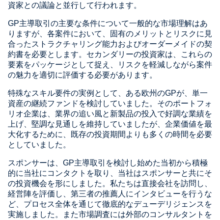
資家との議論と並行して行われます。
GP主導取引の主要な条件について一般的な市場理解はあ
りますが、各案件において、固有のメリットとリスクに見
合ったストラクチャリング能力およびオーダーメイドの契
約書を必要とします。セカンダリーの投資家は、これらの
要素をパッケージとして捉え、リスクを軽減しながら案件
の魅力を適切に評価する必要があります。
特殊なスキル要件の実例として、ある欧州のGPが、単一
資産の継続ファンドを検討していました。そのポートフォ
リオ企業は、業界の追い風と新製品の投入で好調な業績を
上げ、堅調な見通しを維持していましたが、企業価値を最
大化するために、既存の投資期間よりも多くの時間を必要
としていました。
スポンサーは、GP主導取引を検討し始めた当初から積極
的に当社にコンタクトを取り、当社はスポンサーと共にそ
の投資機会を形にしました。私たちは直接会社を訪問し、
経営陣を評価し、第三者の推薦人にインタビューを行うな
ど、プロセス全体を通じて徹底的なデューデリジェンスを
実施しました。また市場調査には外部のコンサルタントを