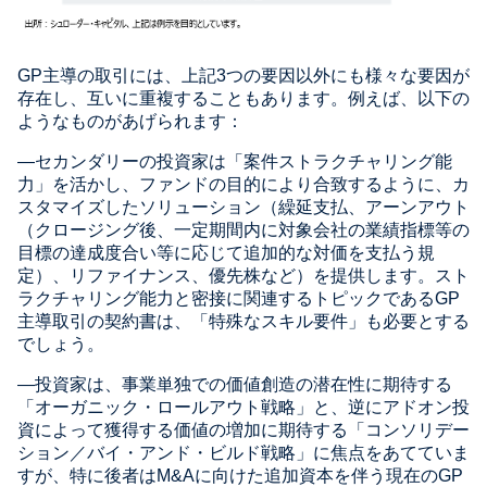
GP主導の取引には、上記3つの要因以外にも様々な要因が
存在し、互いに重複することもあります。例えば、以下の
ようなものがあげられます：
―セカンダリーの投資家は「案件ストラクチャリング能
力」を活かし、ファンドの目的により合致するように、カ
スタマイズしたソリューション（繰延支払、アーンアウト
（クロージング後、一定期間内に対象会社の業績指標等の
目標の達成度合い等に応じて追加的な対価を支払う規
定）、リファイナンス、優先株など）を提供します。スト
ラクチャリング能力と密接に関連するトピックであるGP
主導取引の契約書は、「特殊なスキル要件」も必要とする
でしょう。
―投資家は、事業単独での価値創造の潜在性に期待する
「オーガニック・ロールアウト戦略」と、逆にアドオン投
資によって獲得する価値の増加に期待する「コンソリデー
ション／バイ・アンド・ビルド戦略」に焦点をあてていま
すが、特に後者はM&Aに向けた追加資本を伴う現在のGP