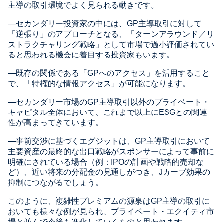
主導の取引環境でよく見られる動きです。
―セカンダリー投資家の中には、GP主導取引に対して
「逆張り」のアプローチとなる、「ターンアラウンド／リ
ストラクチャリング戦略」として市場で過小評価されてい
ると思われる機会に着目する投資家もいます。
―既存の関係である「GPへのアクセス」を活用すること
で、「特権的な情報アクセス」が可能になります。
―セカンダリー市場のGP主導取引以外のプライベート・
キャピタル全体において、これまで以上にESGとの関連
性が高まってきています。
―事前交渉に基づくエグジットは、GP主導取引において
主要資産の最終的な出口戦略がスポンサーによって事前に
明確にされている場合（例：IPOの計画や戦略的売却な
ど）、近い将来の分配金の見通しがつき、Jカーブ効果の
抑制につながるでしょう。
このように、複雑性プレミアムの源泉はGP主導の取引に
おいても様々な例が見られ、プライベート・エクイティ市
場と並んで今後も進化していくものと思われます。