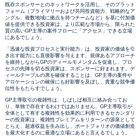
既存スポンサーとのネットワークを活用し、そのプラット
フォーム（プライマリーおよび共同投資能力、戦略的なア
ングル、複数地域に拠点を持つチームなど）を基に付加価
値を提供できる投資家は、より広範な市場から、限られた
質の高いGP主導の案件フローに「アクセス」できる立場
にあるでしょう。
「迅速な投資プロセスと実行能力」は、投資家の価値を引
き出す能力にも直接影響を与えます。規律あるアプローチ
を維持しながらGPのディールモメンタムを促進し、プロ
セスの先陣を切る投資家は、スポンサーに好まれます。デ
ィールテーブルの席を確保することは、GP主導の案件や
アロケーションの確保にも好影響を及ぼし、貴重な競争優
位性をもたらすでしょう。
GP主導取引の複雑性は、しばしば相互に絡み合ってお
り、単独で存在するわけではありません。GP主導取引が
全体として有する複雑性を効果的に利用できるセカンダリ
ーの投資家は、複雑性プレミアムをリターンの源泉として
とらえ、超過収益を生み出し、ポートフォリオの価値創造
を最大化するのに最適な立場にあると言えるでしょう。