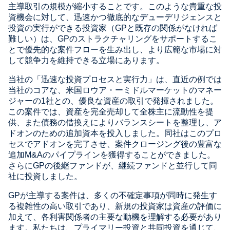
主導取引の規模が縮小することです。このような貴重な投
資機会に対して、迅速かつ徹底的なデューデリジェンスと
投資の実行ができる投資家（GPと既存の関係がなければ
難しい）は、GPのストラクチャリングをサポートするこ
とで優先的な案件フローを生み出し、より広範な市場に対
して競争力を維持できる立場にあります。
当社の「迅速な投資プロセスと実行力」は、直近の例では
当社のコアな、米国ロウア・ーミドルマーケットのマネー
ジャーの1社との、優良な資産の取引で発揮されました。
この案件では、資産を完全売却して全株主に流動性を提
供、また債務の借換えによりバランスシートを整理し、ア
ドオンのための追加資本を投入しました。同社はこのプロ
セスでアドオンを完了させ、案件クロージング後の豊富な
追加M&Aのパイプラインを獲得することができました。
さらにGPの後継ファンドが、継続ファンドと並行して同
社に投資しました。
GPが主導する案件は、多くの不確定事項が同時に発生す
る複雑性の高い取引であり、新規の投資家は資産の評価に
加えて、各利害関係者の主要な動機を理解する必要があり
ます。私たちは、プライマリー投資と共同投資を通じて、