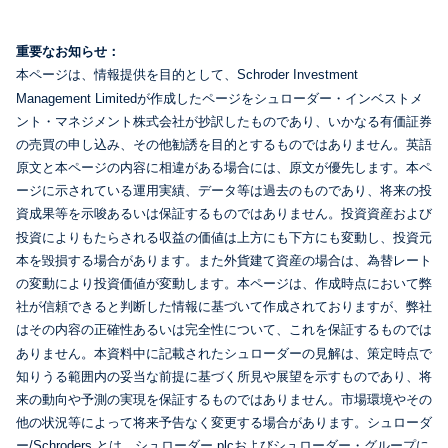
重要なお知らせ：
本ページは、情報提供を目的として、Schroder Investment
Management Limitedが作成したページをシュローダー・インベストメ
ント・マネジメント株式会社が抄訳したものであり、いかなる有価証券
の売買の申し込み、その他勧誘を目的とするものではありません。英語
原文と本ページの内容に相違がある場合には、原文が優先します。本ペ
ージに示されている運用実績、データ等は過去のものであり、将来の投
資成果等を示唆あるいは保証するものではありません。投資資産および
投資によりもたらされる収益の価値は上方にも下方にも変動し、投資元
本を毀損する場合があります。また外貨建て資産の場合は、為替レート
の変動により投資価値が変動します。本ページは、作成時点において弊
社が信頼できると判断した情報に基づいて作成されておりますが、弊社
はその内容の正確性あるいは完全性について、これを保証するものでは
ありません。本資料中に記載されたシュローダーの見解は、策定時点で
知りうる範囲内の妥当な前提に基づく所見や展望を示すものであり、将
来の動向や予測の実現を保証するものではありません。市場環境やその
他の状況等によって将来予告なく変更する場合があります。シュローダ
ー/Schroders とは、シュローダー plcおよびシュローダー・グループに