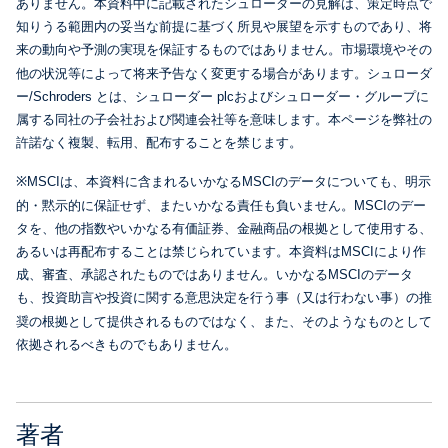
ありません。本資料中に記載されたシュローダーの見解は、策定時点で
知りうる範囲内の妥当な前提に基づく所見や展望を示すものであり、将
来の動向や予測の実現を保証するものではありません。市場環境やその
他の状況等によって将来予告なく変更する場合があります。シュローダ
ー/Schroders とは、シュローダー plcおよびシュローダー・グループに
属する同社の子会社および関連会社等を意味します。本ページを弊社の
許諾なく複製、転用、配布することを禁じます。
※MSCIは、本資料に含まれるいかなるMSCIのデータについても、明示
的・黙示的に保証せず、またいかなる責任も負いません。MSCIのデー
タを、他の指数やいかなる有価証券、金融商品の根拠として使用する、
あるいは再配布することは禁じられています。本資料はMSCIにより作
成、審査、承認されたものではありません。いかなるMSCIのデータ
も、投資助言や投資に関する意思決定を行う事（又は行わない事）の推
奨の根拠として提供されるものではなく、また、そのようなものとして
依拠されるべきものでもありません。
著者