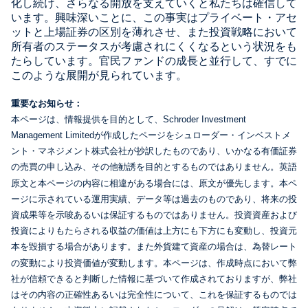
化し続け、さらなる開放を支えていくと私たちは確信して
います。興味深いことに、この事実はプライベート・アセ
ットと上場証券の区別を薄れさせ、また投資戦略において
所有者のステータスが考慮されにくくなるという状況をも
たらしています。官民ファンドの成長と並行して、すでに
このような展開が見られています。
重要なお知らせ：
本ページは、情報提供を目的として、Schroder Investment
Management Limitedが作成したページをシュローダー・インベストメ
ント・マネジメント株式会社が抄訳したものであり、いかなる有価証券
の売買の申し込み、その他勧誘を目的とするものではありません。英語
原文と本ページの内容に相違がある場合には、原文が優先します。本ペ
ージに示されている運用実績、データ等は過去のものであり、将来の投
資成果等を示唆あるいは保証するものではありません。投資資産および
投資によりもたらされる収益の価値は上方にも下方にも変動し、投資元
本を毀損する場合があります。また外貨建て資産の場合は、為替レート
の変動により投資価値が変動します。本ページは、作成時点において弊
社が信頼できると判断した情報に基づいて作成されておりますが、弊社
はその内容の正確性あるいは完全性について、これを保証するものでは