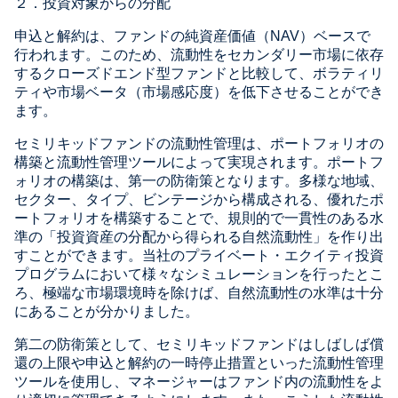
２．投資対象からの分配
申込と解約は、ファンドの純資産価値（NAV）ベースで
行われます。このため、流動性をセカンダリー市場に依存
するクローズドエンド型ファンドと比較して、ボラティリ
ティや市場ベータ（市場感応度）を低下させることができ
ます。
セミリキッドファンドの流動性管理は、ポートフォリオの
構築と流動性管理ツールによって実現されます。ポートフ
ォリオの構築は、第一の防衛策となります。多様な地域、
セクター、タイプ、ビンテージから構成される、優れたポ
ートフォリオを構築することで、規則的で一貫性のある水
準の「投資資産の分配から得られる自然流動性」を作り出
すことができます。当社のプライベート・エクイティ投資
プログラムにおいて様々なシミュレーションを行ったとこ
ろ、極端な市場環境時を除けば、自然流動性の水準は十分
にあることが分かりました。
第二の防衛策として、セミリキッドファンドはしばしば償
還の上限や申込と解約の一時停止措置といった流動性管理
ツールを使用し、マネージャーはファンド内の流動性をよ