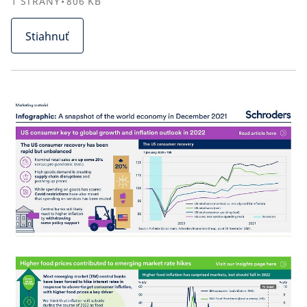
1
STRANY
806
KB
Stiahnuť