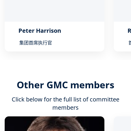
Peter Harrison
R
集团首席执行官
Other GMC members
Click below for the full list of committee
members