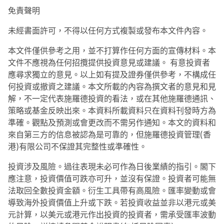
免責聲明
未經書面許可，不得以任何方式複製或發布本文件內容。
本文件僅供參考之用，並不打算作任何方面的宣傳材料。本
文件不應視為任何招攬提供投資意見或建議。 有意投資者
應尋求獨立的意見。以上如有提及證券僅供參考，不構成任
何投資或撤資之建議。本文所載的內容為撰文者的意見和見
解，不一定代表施羅德投資的看法，或在其他施羅德通訊、
策略或基金反映出來。本資料所載資料只在資料刊發時方為
準確。觀點及預測或會更改而不需另作通知。本文的資料和
來自第三方的信息被認為是可靠的，但施羅德投資管理(香
港)有限公司不保證其完整性或準確性。
投資涉及風險。過往表現未必可作為日後業績的指引。閣下
應注意，投資價值可跌亦可升，並沒有保證。投資者可能無
法取回全數投資金額。衍生工具帶有高風險。匯率變動或會
導致海外投資價值上升或下跌。若投資收益並非以港元或美
元計算，以美元或港元作出投資的投資者，需承受匯率波動