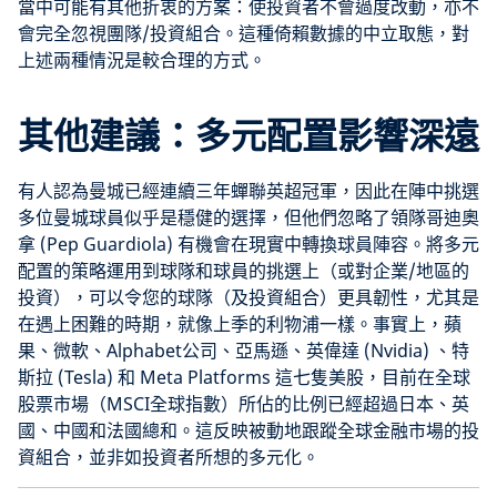
當中可能有其他折衷的方案：使投資者不會過度改動，亦不
會完全忽視團隊/投資組合。這種倚賴數據的中立取態，對
上述兩種情況是較合理的方式。
其他建議：多元配置影響深遠
有人認為曼城已經連續三年蟬聯英超冠軍，因此在陣中挑選
多位曼城球員似乎是穩健的選擇，但他們忽略了領隊哥迪奧
拿 (Pep Guardiola) 有機會在現實中轉換球員陣容。將多元
配置的策略運用到球隊和球員的挑選上（或對企業/地區的
投資），可以令您的球隊（及投資組合）更具韌性，尤其是
在遇上困難的時期，就像上季的利物浦一樣。事實上，蘋
果、微軟、Alphabet公司、亞馬遜、英偉達 (Nvidia) 、特
斯拉 (Tesla) 和 Meta Platforms 這七隻美股，目前在全球
股票市場（MSCI全球指數）所佔的比例已經超過日本、英
國、中國和法國總和。這反映被動地跟蹤全球金融市場的投
資組合，並非如投資者所想的多元化。