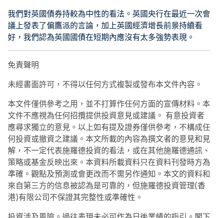
我們對英國債券持較為中性的看法。英國央行在最近一次會
議上發表了偏鷹派的言論，加上英國經濟增長前景持續看
好，我們認為英國國債在短期內應沒有太多強勢表現。
免責聲明
未經書面許可，不得以任何方式複製或發布本文件內容。
本文件僅供參考之用，並不打算作任何方面的宣傳材料。本
文件不應視為任何招攬提供投資意見或建議。 有意投資者
應尋求獨立的意見。以上如有提及證券僅供參考，不構成任
何投資或撤資之建議。本文所載的內容為撰文者的意見和見
解，不一定代表施羅德投資的看法，或在其他施羅德通訊、
策略或基金反映出來。本資料所載資料只在資料刊發時方為
準確。觀點及預測或會更改而不需另作通知。本文的資料和
來自第三方的信息被認為是可靠的，但施羅德投資管理(香
港)有限公司不保證其完整性或準確性。
投資涉及風險。過往表現未必可作為日後業績的指引。閣下