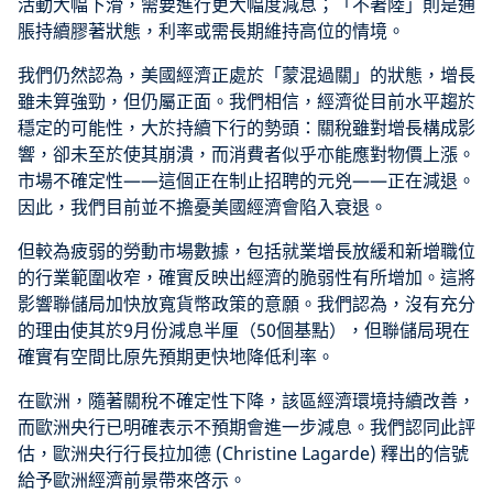
活動大幅下滑，需要進行更大幅度減息；「不著陸」則是通
脹持續膠著狀態，利率或需長期維持高位的情境。
我們仍然認為，美國經濟正處於「蒙混過關」的狀態，增長
雖未算強勁，但仍屬正面。我們相信，經濟從目前水平趨於
穩定的可能性，大於持續下行的勢頭：關稅雖對增長構成影
響，卻未至於使其崩潰，而消費者似乎亦能應對物價上漲。
市場不確定性——這個正在制止招聘的元兇——正在減退。
因此，我們目前並不擔憂美國經濟會陷入衰退。
但較為疲弱的勞動市場數據，包括就業增長放緩和新增職位
的行業範圍收窄，確實反映出經濟的脆弱性有所增加。這將
影響聯儲局加快放寬貨幣政策的意願。我們認為，沒有充分
的理由使其於9月份減息半厘（50個基點），但聯儲局現在
確實有空間比原先預期更快地降低利率。
在歐洲，隨著關稅不確定性下降，該區經濟環境持續改善，
而歐洲央行已明確表示不預期會進一步減息。我們認同此評
估，歐洲央行行長拉加德 (Christine Lagarde) 釋出的信號
給予歐洲經濟前景帶來啓示。