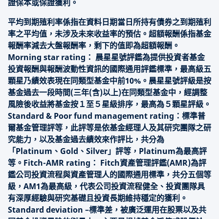
證保本或保證獲利。
平均到期殖利率係指在資料日期當日所持有債券之到期殖利
率之平均值，未涉及未來收益率的預估。超額報酬係指基金
報酬率減去大盤報酬率，剩下的值即為超額報酬。
Morning star rating： 晨星星號評鑑為提供投資者基金
投資報酬與報酬波動性資訊的國際通用評鑑標準，最高級五
顆星乃績效表現在同類型基金中前10%。晨星星號評級是按
基金過去一段時間(三年(含)以上)在同類型基金中，經調整
風險後收益將基金按１至５星級排序，最高為５顆星評級。
Standard & Poor fund management rating：標準普
爾基金管理評等，此評等是依基金經理人及其研究團隊之研
究能力，以及基金過去績效來作評比，共分為
「Platinum、Gold、Silver」評等，Platinum為最高評
等。Fitch-AMR rating： Fitch資產管理評鑑(AMR)為評
鑑公司投資流程與資產管理人的國際通用標準，共分五個等
級，AM1為最高級，代表公司投資流程健全、投資團隊具
有深厚經驗與研究基礎且投資長期維持穩定的獲利。
Standard deviation –標準差，被廣泛運用在股票以及共