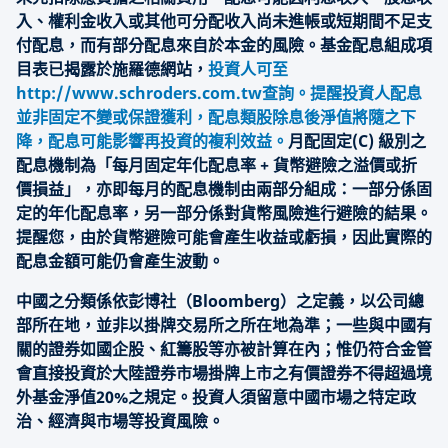
入、權利金收入或其他可分配收入尚未進帳或短期間不足支
付配息，而有部分配息來自於本金的風險。基金配息組成項
目表已揭露於施羅德網站，
投資人可至
http://www.schroders.com.tw查詢。提醒投資人配息
並非固定不變或保證獲利，配息類股除息後淨值將隨之下
降，配息可能影響再投資的複利效益。
月配固定(C) 級別之
配息機制為「每月固定年化配息率 + 貨幣避險之溢價或折
價損益」，亦即每月的配息機制由兩部分組成：一部分係固
定的年化配息率，另一部分係對貨幣風險進行避險的結果。
提醒您，由於貨幣避險可能會產生收益或虧損，因此實際的
配息金額可能仍會產生波動。
中國之分類係依彭博社（Bloomberg）之定義，以公司總
部所在地，並非以掛牌交易所之所在地為準；一些與中國有
關的證券如國企股、紅籌股等亦被計算在內；惟仍符合金管
會直接投資於大陸證券市場掛牌上市之有價證券不得超過境
外基金淨值20%之規定。投資人須留意中國市場之特定政
治、經濟與市場等投資風險。