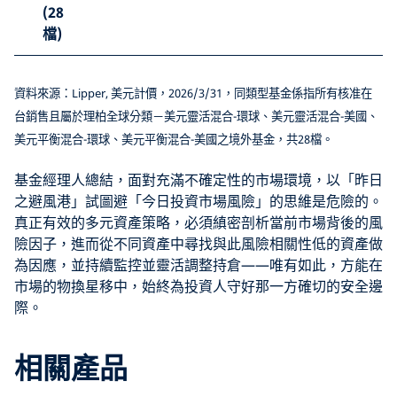
(28
檔)
資料來源：Lipper, 美元計價，2026/3/31，同類型基金係指所有核准在
台銷售且屬於理柏全球分類－美元靈活混合-環球、美元靈活混合-美國、
美元平衡混合-環球、美元平衡混合-美國之境外基金，共28檔。
基金經理人總結，面對充滿不確定性的市場環境，以「昨日
之避風港」試圖避「今日投資市場風險」的思維是危險的。
真正有效的多元資產策略，必須縝密剖析當前市場背後的風
險因子，進而從不同資產中尋找與此風險相關性低的資產做
為因應，並持續監控並靈活調整持倉——唯有如此，方能在
市場的物換星移中，始終為投資人守好那一方確切的安全邊
際。
相關產品