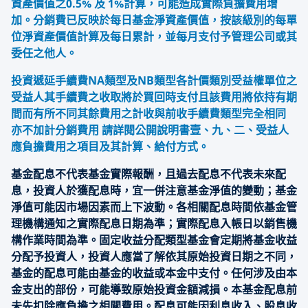
資產價值之0.5% 及 1%計算，可能造成實際負擔費用增
加。分銷費已反映於每日基金淨資產價值，按該級別的每單
位淨資產價值計算及每日累計，並每月支付予管理公司或其
委任之他人。
投資遞延手續費NA類型及NB類型各計價類別受益權單位之
受益人其手續費之收取將於買回時支付且該費用將依持有期
間而有所不同其餘費用之計收與前收手續費類型完全相同
亦不加計分銷費用 請詳閱公開說明書壹、九、二、受益人
應負擔費用之項目及其計算、給付方式。
基金配息不代表基金實際報酬，且過去配息不代表未來配
息，投資人於獲配息時，宜一併注意基金淨值的變動；基金
淨值可能因市場因素而上下波動。各相關配息時間依基金管
理機構通知之實際配息日期為準；實際配息入帳日以銷售機
構作業時間為準。固定收益分配類型基金會定期將基金收益
分配予投資人，投資人應當了解依其原始投資日期之不同，
基金的配息可能由基金的收益或本金中支付。任何涉及由本
金支出的部份，可能導致原始投資金額減損。本基金配息前
未先扣除應負擔之相關費用。配息可能因利息收入、股息收