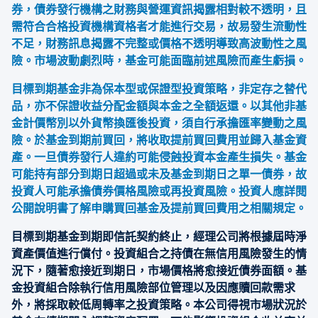
券，債券發行機構之財務與營運資訊揭露相對較不透明，且
需符合合格投資機構資格者才能進行交易，故易發生流動性
不足，財務訊息揭露不完整或價格不透明導致高波動性之風
險。市場波動劇烈時，基金可能面臨前述風險而產生虧損。
目標到期基金非為保本型或保證型投資策略，非定存之替代
品，亦不保證收益分配金額與本金之全額返還。以其他非基
金計價幣別以外貨幣換匯後投資，須自行承擔匯率變動之風
險。於基金到期前買回，將收取提前買回費用並歸入基金資
產。一旦債券發行人違約可能侵蝕投資本金產生損失。基金
可能持有部分到期日超過或未及基金到期日之單一債券，故
投資人可能承擔債券價格風險或再投資風險。投資人應詳閱
公開說明書了解申購買回基金及提前買回費用之相關規定。
目標到期基金到期即信託契約終止，經理公司將根據屆時淨
資產價值進行償付。投資組合之持債在無信用風險發生的情
況下，隨著愈接近到期日，市場價格將愈接近債券面額。基
金投資組合除執行信用風險部位管理以及因應贖回款需求
外，將採取較低周轉率之投資策略。本公司得視市場狀況於