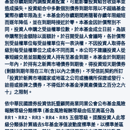
基金存續期間內調整資產配置，可能影響投資組合收益率並
造成損失。投資組合中多數個別債券到期年限以不超過基金
實際存續年限為主。本基金的存續期間將隨著存續年限縮短
而逐年降低，並在到期時接近於零。本基金因計價幣別不
同，投資人申購之受益權單位數，於本基金成立日前，為該
申購幣別金額除以面額計。於召開受益人會議時，各計價幣
別受益權單位每受益權單位有一表決權，不因投資人取得各
級別每受益權單位之成本不同而異。本公司不建議投資人從
事短線交易並鼓勵投資人持有至基金到期。本基金於到期前
一年內，於持有之新興市場債券到期後，得投資短天期債券
(剩餘到期年限在三年(含)以內之債券)，不受信託契約所訂
「投資於新興市場國家或地區之公司或機構所保證或發行、
註冊或掛牌之債券，不得低於本基金淨資產價值之百分之六
十」之限制。
依中華民國證券投資信託暨顧問商業同業公會公布基金風險
報酬等級分類標準 (基金風險報酬等級由低至高區分為
RR1、RR2、RR3、RR4、RR5 五個等級。提醒投資人此等
級分類係計算過去5年基金淨值波動度標準差，以標準差區