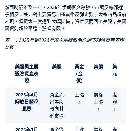
然而時隔不到一年，2026年伊朗衝突爆發，市場反應卻近
乎相反：美元對主要貿易加權貨幣反彈走強；大宗商品超前
表現，但黃金一度遭到大幅拋售；資金反而回流美股；美國
國債則趨於平穩，漲幅有限。
表一：2025年到2026年兩次地緣政治危機下避險資產表現
比較
美股與主要
美股
黃金
美債
美
避險資產表
(金
元
現
價)
2025年4月
資金流
上漲
價格
走
解放日關稅
出美股
↑
上漲
弱
風暴
轉向其
↑
↓
他市場
2026年3月
資金從
下跌
價格
走