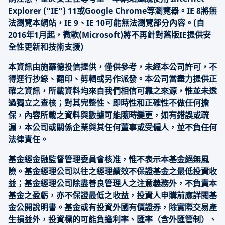
Explorer (“IE”) 11或Google Chrome等瀏覽器。IE 8將無
法瀏覽本網站，IE 9、IE 10可能無法瀏覽部分內容。(自
2016年1月起，微軟(Microsoft)將不再針對舊版IE提供安
全性更新和技術支援)
本資訊由施羅德投信提供，僅供參考，未經本公司許可，不
得逕行抄錄、翻印、剪輯或另作派發。本公司當盡力提供正
確之資訊，所載資料均來自我們相信可靠之來源，惟並未透
過獨立之查核；對其完整性、即時性和正確性不做任何擔
保，內容所載之資料與數據可能隨時變更，如有錯誤或疏
漏，本公司或關係企業與其任何董事或受僱人，並不負任何
法律責任。
基金經金融監督管理委員會核准，惟不表示本基金絕無風
險。基金經理公司以往之經理績效不保證基金之最低投資收
益；基金經理公司除盡善良管理人之注意義務外，不負責本
基金之盈虧，亦不保證最低之收益，投資人申購前應詳閱基
金公開說明書。基金或有投資外國有價證券，除實際交易產
生損益外，投資標的可能負擔利率、匯率（含外匯管制）、