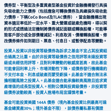
債券型、平衡型及多重資產型基金投資於金融機構發行具損
失吸收能力之債券（包括應急可轉換債券及具總損失吸收能
力債券，下稱CoCo Bond及TLAC債券），當金融機構出現
資本適足率低於一定水平、重大營運或破產危機時，得以契
約形式或透過法定機制將債券減記面額或轉換股權，可能導
致客戶部分或全部債權減記、利息取消、債權轉換股權、修
改債券條件如到期日、票息、付息日、或暫停配息等變動。
投資人投資以非投資等級債券為訴求之基金不宜占其投資組
合過高之比重。由於非投資等級債券之信用評等未達投資等
級或未經信用評等，且對利率變動的敏感度甚高，故此基金
可能會因利率上升、市場流動性下降，或債券發行機構違約
不支付本金、利息或破產而蒙受虧損。此基金不適合無法承
擔相關風險之投資人。此基金適合能承擔較高風險且追求資
產增值的成長型投資人。相對公債與投資級債券，非投資等
級債券波動較高，投資人進場布局宜謹慎考量。
基金可能投資美國 144A 債券（境內基金投資比例最高可達
基金總資產30%；境外基金不限），該債券屬私募有價證