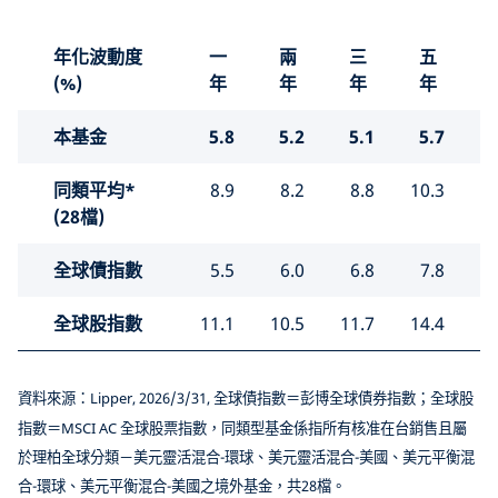
年化波動度
一
兩
三
五
(%)
年
年
年
年
本基金
5.8
5.2
5.1
5.7
同類平均*
8.9
8.2
8.8
10.3
(28檔)
全球債指數
5.5
6.0
6.8
7.8
全球股指數
11.1
10.5
11.7
14.4
資料來源：Lipper, 2026/3/31, 全球債指數＝彭博全球債券指數；全球股
指數＝MSCI AC 全球股票指數，同類型基金係指所有核准在台銷售且屬
於理柏全球分類－美元靈活混合-環球、美元靈活混合-美國、美元平衡混
合-環球、美元平衡混合-美國之境外基金，共28檔。