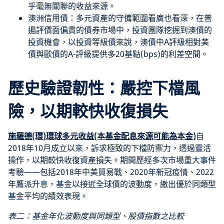
乎毫無關聯的收益來源。
澳洲信用債：多元資產的守備範圍看廣也看深，在普
遍評價面偏貴的債券市場中，投資團隊挖掘到澳債的
投資機會，以投資等級債來說，澳債中A評級相對美
債與歐債的A-評級提供多20基點(bps)的利差空間。
歷史驗證韌性：嚴控下檔風
險，以期較快收復損失
施羅德(環)環球多元收益(本基金配息來源可能為本金)
自
2018年10月成立以來，訴求極致的下檔防禦力，透過靈活
操作，以期較快收復資產損失。期間歷經多次市場重大事件
考驗——包括2018年中美貿易戰、2020年新冠疫情、2022
年鷹派升息，基金以接近全球債的波動度，繳出優於同類型
基金平均的績效表現。
表二：基金年化波動度與同類型、股債指數之比較