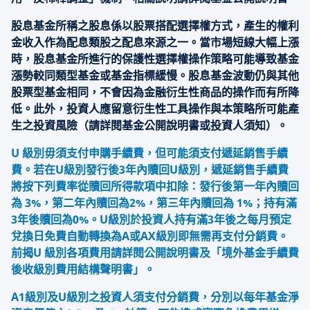
股息基金所稱之股息係以股票搭配選擇權方式，產生的權利
金收入作為配息類股之配息來源之一。當市場短線大幅上漲
時，股息基金所進行的保護性選擇權操作策略可能導致基金
漲勢較同類型基金或基金指標緩慢。股息基金波動仍與其他
股票型基金相同，不會因為金融衍生性商品的操作而有所降
低。此外，投資人應留意衍生性工具操作與本策略所可能產
生之投資風險（請詳閱基金公開說明書或投資人須知）。
U 級別毋須支付申購手續費，但可能須支付遞延銷售手續
費。若在U級別發行後3年內贖回U級別，遞延銷售手續費
將按下列費率從贖回所得款項中扣除：發行後第一年內贖回
為 3%，第二年內贖回為2%，第三年內贖回為 1%；持有滿
3年後贖回為0%。U級別於投資人持有滿3年後之每月預定
兌換日免費自動轉換為A或AX級別即無需再支付分銷費。
前揭U 級別各項費用請詳閱公開說明書及「境外基金手續費
後收級別費用結構聲明書」。
A1級別及U級別之投資人須支付分銷費，分別以每年基金淨