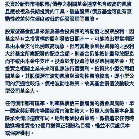
投資於新興市場股票/債券之相關基金通常包含較高的風險
且應被視為長期投資的工具，這些股票/債券基金可能有流
動性較差與信賴度較低的保管管理等風險。
股票型基金配息來源為基金投資標的所配發之股票股利，因
基金持有之投資標的股利發放日期不一，可能將出現當期配
息由本金支付比例較高現象，但若當期收到投資標的之股利
大於基金所應配發的配息金額，則基金仍能按計畫發放配息
而不致由本金中支出。投資於非投資等級股票相關基金，其
投資之相關企業未來可能無法持續獲利。投資於小型公司相
關基金，其股價潛在波動風險與流動性風險較高，即小型公
司的流通性較低，價格波動也較高，故其基金價值波動較大
型公司基金大。
任何債市都有匯率、利率與債信三個層面的機會與風險，單
一國家與新興市場國家債市波動較大，投資人應衡量本身風
險承受情形適度布局。絕對報酬投資策略，係指追求任何時
點進場投資後12個月獲得正報酬為目標，惟並不保證保本
或保證獲利。