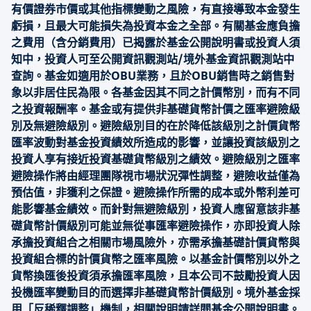
有價證券市價或其他指標變動之風險，有直接導致本金發生
虧損，且最大可能損失為投資本金之全部。有關基金應負擔
之費用（含分銷費用）已揭露於基金公開說明書或投資人須
知中，投資人可至公開資訊觀測站/境外基金資訊觀測站中
查詢。基金如適用於OBU業務，且於OBU銷售時之銷售對
象以非居住民為限。各基金因其不同之計價幣別，而有不同
之投資報酬率。基金或有提供非基礎貨幣計價之匯率避險級
別及無避險級別。避險級別目的在於降低該級別之計價貨幣
匯率波動對基金投資績效所造成的影響，並讓投資該級別之
投資人享有接近投資基礎貨幣級別之績效。避險級別之匯率
避險操作將由經理團隊視市場狀況彈性調整，避險收益僅為
預估值，非獲利之保證。避險操作所需的成本或外幣利差可
能影響基金績效。而針對無避險級別，投資人應留意該非基
礎貨幣計價級別可能並無從事匯率避險操作，亦即投資人除
承擔投資組合之相關市場風險外，亦需承擔基礎計價貨幣與
投資組合標的計價貨幣之匯率風險。以基金計價幣別以外之
貨幣換匯後投資須承擔匯率風險，且本公司不鼓勵投資人因
投機匯率變動目的而選擇非基礎貨幣計價級別。境外基金採
用「反稀釋調整」機制，相關說明請詳閱基金公開說明書。