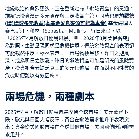
地緣政治的劇烈更迭，正在重新定義「避險資產」的意涵。
施羅德投資澳洲多元資產與固定收益主管，同時也是
施羅德
(環)環球多元收益(本基金配息來源可能為本金)
基金經理人
賽巴斯汀‧穆林（Sebastian Mullins）近日來台，以
「2025年4月解放日關稅風暴」與「2026年3月美伊衝突」
為對照，生動呈現同樣是危機情境，傳統避險資產的表現卻
可能截然相反。穆林表示：「市場物換星移，昨日之避風
港，或為明日之險灘。昨日的避險資產可能是明天的風險資
產，投資組合若缺乏真正的多元化佈局，在面對不同性質的
危機時便難以有效因應。」
兩場危機，兩種劇本
2025年4月，解放日關稅風暴席捲全球市場：美元應聲下
跌、歐元與日圓大幅反彈；黃金在避險需求推升下表現突
出；資金從美國股市轉向全球其他市場；美國國債因避險需
求走升。