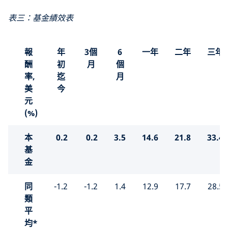
表三：基金績效表
報
年
3個
6
一年
二年
三年
酬
初
月
個
率,
迄
月
美
今
元
(%)
本
0.2
0.2
3.5
14.6
21.8
33.4
基
金
同
-1.2
-1.2
1.4
12.9
17.7
28.5
類
平
均*