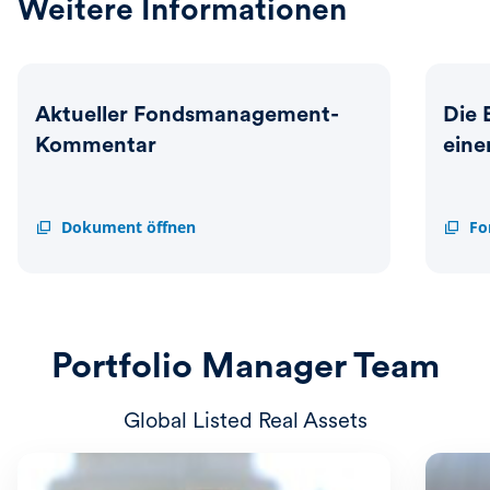
Weitere Informationen
Aktueller Fondsmanagement-
Die 
Kommentar
eine
Aktueller
Dokument öffnen
Die
Fo
Fondsmanagement-
Eckda
Kommentar
des
Fonds
auf
einem
Blick
Portfolio Manager Team
Global Listed Real Assets