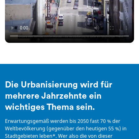
Die Urbanisierung wird für
mehrere Jahrzehnte ein
wichtiges Thema sein.
Erwartungsgemäß werden bis 2050 fast 70 % der
Weltbevölkerung (gegenüber den heutigen 55 %) in
Stadtgebieten leben*. Wer also die von dieser