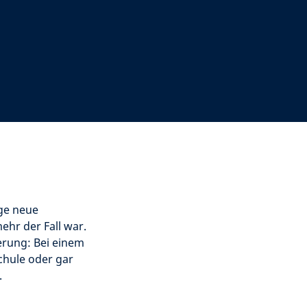
ige neue
ehr der Fall war.
derung: Bei einem
chule oder gar
.