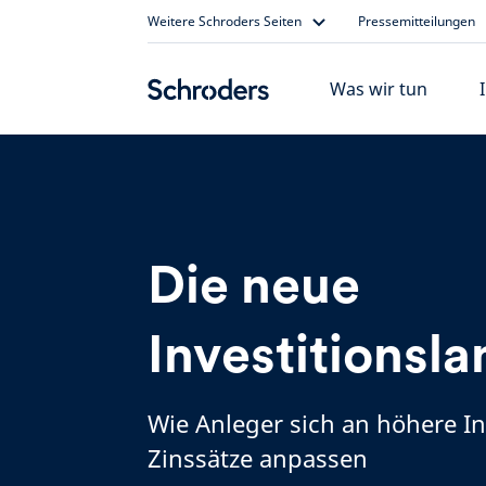
Skip
Weitere Schroders Seiten
Pressemitteilungen
to
content
Was wir tun
Die neue
Investitionsl
Wie Anleger sich an höhere In
Zinssätze anpassen