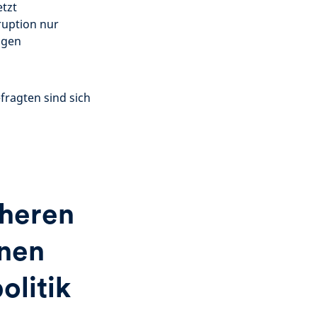
etzt
ruption nur
igen
ragten sind sich
öheren
inen
olitik