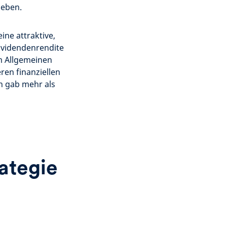
geben.
ine attraktive,
Dividendenrendite
im Allgemeinen
en finanziellen
n gab mehr als
ategie