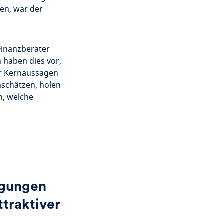
hen, war der
 Finanzberater
 haben dies vor,
er Kernaussagen
inschätzen, holen
n, welche
ngungen
ttraktiver