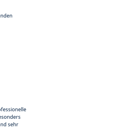
finden
ofessionelle
besonders
ind sehr