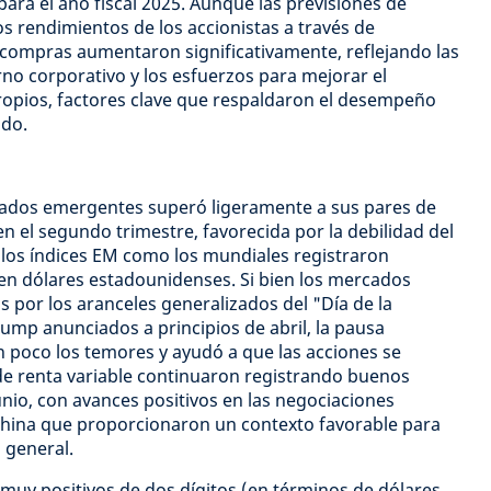
ara el año fiscal 2025. Aunque las previsiones de
os rendimientos de los accionistas a través de
compras aumentaron significativamente, reflejando las
no corporativo y los esfuerzos para mejorar el
ropios, factores clave que respaldaron el desempeño
odo.
rcados emergentes superó ligeramente a sus pares de
n el segundo trimestre, favorecida por la debilidad del
 los índices EM como los mundiales registraron
en dólares estadounidenses. Si bien los mercados
s por los aranceles generalizados del "Día de la
rump anunciados a principios de abril, la pausa
un poco los temores y ayudó a que las acciones se
e renta variable continuaron registrando buenos
nio, con avances positivos en las negociaciones
 China que proporcionaron un contexto favorable para
 general.
muy positivos de dos dígitos (en términos de dólares