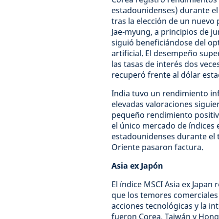
estadounidenses) durante el t
tras la elección de un nuevo 
Jae-myung, a principios de j
siguió beneficiándose del opt
artificial. El desempeño supe
las tasas de interés dos vece
recuperó frente al dólar est
India tuvo un rendimiento inf
elevadas valoraciones siguie
pequeño rendimiento positivo
el único mercado de índices
estadounidenses durante el t
Oriente pasaron factura.
Asia ex Japón
El índice MSCI Asia ex Japan 
que los temores comerciales 
acciones tecnológicas y la i
fueron Corea, Taiwán y Hong