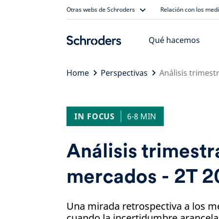
Skip
Otras webs de Schroders
Relación con los med
to
content
Qué hacemos
Home
Perspectivas
Análisis trimest
IN FOCUS
6-8 MIN
Análisis trimestr
mercados - 2T 
Una mirada retrospectiva a los m
cuando la incertidumbre arancelar