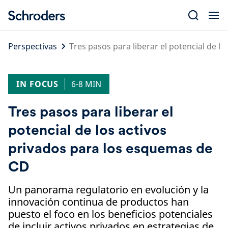
Skip
to
content
Perspectivas
Tres pasos para liberar el potencial de l
IN FOCUS
6-8 MIN
Tres pasos para liberar el
potencial de los activos
privados para los esquemas de
CD
Un panorama regulatorio en evolución y la
innovación continua de productos han
puesto el foco en los beneficios potenciales
de incluir activos privados en estrategias de