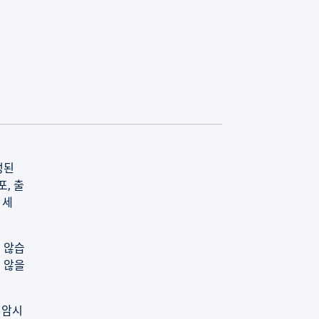
성된
, 출
 세
 않습
 않을
 암시