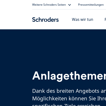
Skip
Weitere Schroders Seiten
Pressemitteilungen
to
content
Was wir tun
Anlagetheme
Dank des breiten Angebots a
Möglichkeiten können Sie Ihr
spezifischen Ziele erreichen.