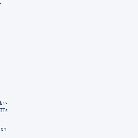
r
kte
EITs
len