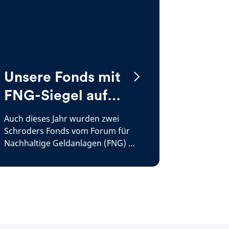
Unsere Fonds mit
FNG-Siegel auf
einen Blick
Auch dieses Jahr wurden zwei
Schroders Fonds vom Forum für
Nachhaltige Geldanlagen (FNG) mit
dem renomierten FNG-Siegel
ausgezeichnet. Beide Fonds
erhalten die Bestnote von 3
Sternen. Hier erfahren Sie, mehr zu
den mit dem FNG-
Nachhaltigkeitssiegel