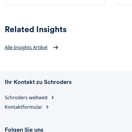
Schroders
Statem
Report
(nur
2022
auf
Englis
erhältl
Related Insights
Alle Insights Artikel
Ihr Kontakt zu Schroders
Schroders weltweit
Kontaktformular
Folgen Sie uns