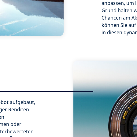
anpassen, um la
Grund halten w
Chancen am Ak
können Sie auf
in diesen dyna
ebot aufgebaut,
iger Renditen
en
hmen oder
unterbewerteten