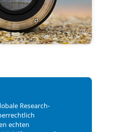
lobale Research-
errechtlich
nen echten