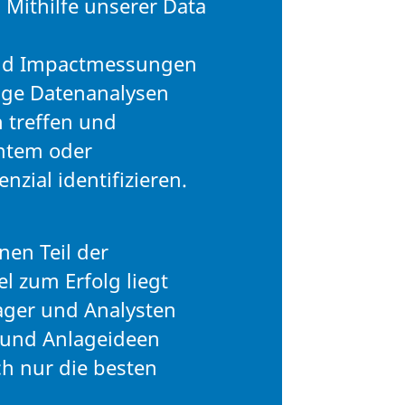
. Mithilfe unserer Data
und Impactmessungen
ige Datenanalysen
 treffen und
ntem oder
zial identifizieren.
en Teil der
l zum Erfolg liegt
ager und Analysten
 und Anlageideen
ch nur die besten