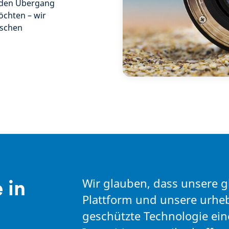
h den Übergang
öchten – wir
ischen
Wir glauben, dass unsere g
 in
Plattform und unsere urheb
geschützte Technologie ei