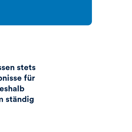
ssen stets
bnisse für
deshalb
em ständig