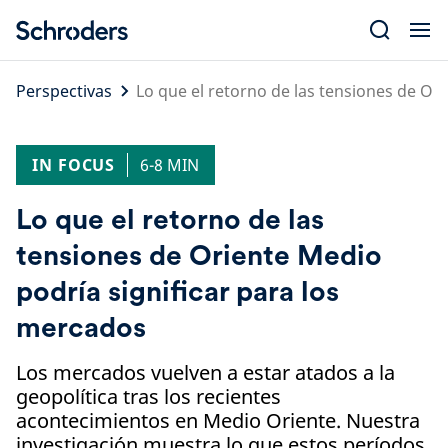
Skip
to
content
Perspectivas
Lo que el retorno de las tensiones de Or
IN FOCUS
6-8 MIN
Lo que el retorno de las
tensiones de Oriente Medio
podría significar para los
mercados
Los mercados vuelven a estar atados a la
geopolítica tras los recientes
acontecimientos en Medio Oriente. Nuestra
investigación muestra lo que estos períodos