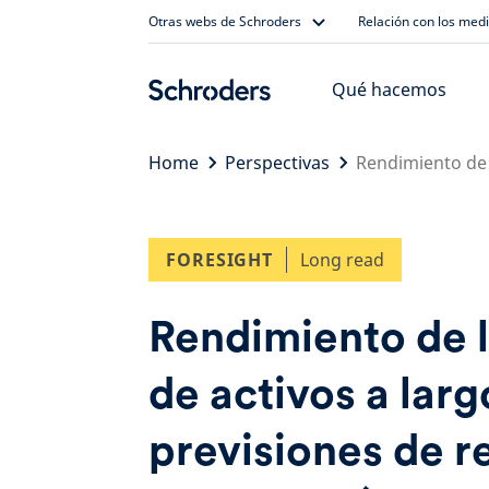
Skip
Otras webs de Schroders
Relación con los med
to
content
Qué hacemos
Home
Perspectivas
Rendimiento de l
FORESIGHT
Long read
Rendimiento de l
de activos a larg
previsiones de r