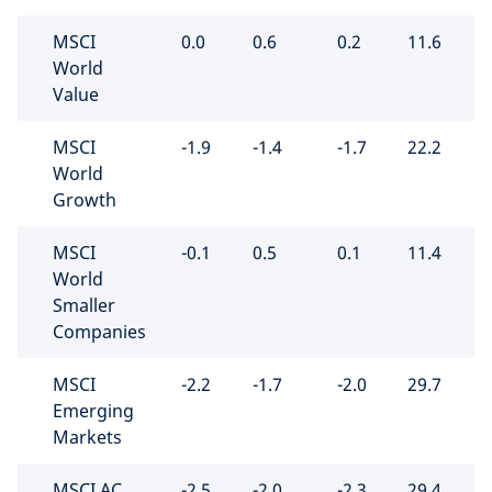
MSCI
0.0
0.6
0.2
11.6
1
World
Value
MSCI
-1.9
-1.4
-1.7
22.2
1
World
Growth
MSCI
-0.1
0.5
0.1
11.4
1
World
Smaller
Companies
MSCI
-2.2
-1.7
-2.0
29.7
1
Emerging
Markets
MSCI AC
-2.5
-2.0
-2.3
29.4
1