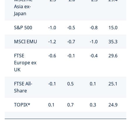
Asia ex-
Japan
S&P 500
-1.0
-0.5
-0.8
15.0
4
MSCI EMU
-1.2
-0.7
-1.0
35.3
2
FTSE
-0.6
-0.1
-0.4
29.6
1
Europe ex
UK
FTSE All-
-0.1
0.5
0.1
25.1
1
Share
TOPIX*
0.1
0.7
0.3
24.9
1