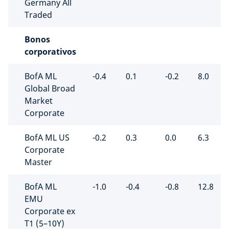
Germany All
Traded
Bonos
corporativos
BofA ML
-0.4
0.1
-0.2
8.0
Global Broad
Market
Corporate
BofA ML US
-0.2
0.3
0.0
6.3
Corporate
Master
BofA ML
-1.0
-0.4
-0.8
12.8
EMU
Corporate ex
T1 (5–10Y)