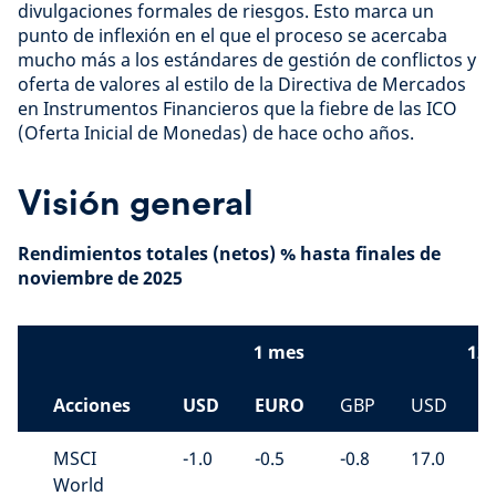
divulgaciones formales de riesgos. Esto marca un
punto de inflexión en el que el proceso se acercaba
mucho más a los estándares de gestión de conflictos y
oferta de valores al estilo de la Directiva de Mercados
en Instrumentos Financieros que la fiebre de las ICO
(Oferta Inicial de Monedas) de hace ocho años.
Visión general
Rendimientos totales (netos) % hasta finales de
noviembre de 2025
1 mes
12
Acciones
USD
EURO
GBP
USD
E
MSCI
-1.0
-0.5
-0.8
17.0
6
World