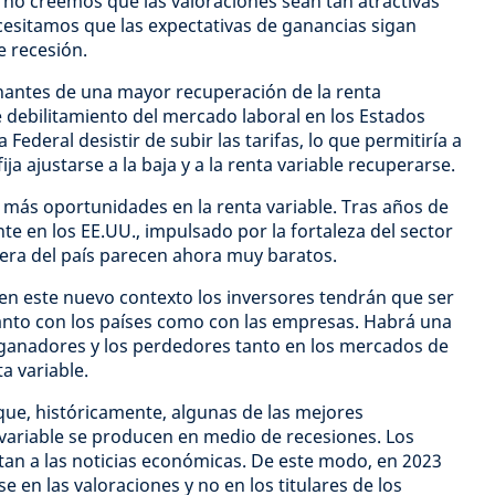
, no creemos que las valoraciones sean tan atractivas
ecesitamos que las expectativas de ganancias sigan
e recesión.
nantes de una mayor recuperación de la renta
e debilitamiento del mercado laboral en los Estados
 Federal desistir de subir las tarifas, lo que permitiría a
ija ajustarse a la baja y a la renta variable recuperarse.
más oportunidades en la renta variable. Tras años de
te en los EE.UU., impulsado por la fortaleza del sector
era del país parecen ahora muy baratos.
en este nuevo contexto los inversores tendrán que ser
tanto con los países como con las empresas. Habrá una
 ganadores y los perdedores tanto en los mercados de
a variable.
e, históricamente, algunas de las mejores
variable se producen en medio de recesiones. Los
an a las noticias económicas. De este modo, en 2023
e en las valoraciones y no en los titulares de los