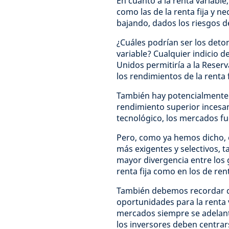
En cuanto a la renta variable
como las de la renta fija y n
bajando, dados los riesgos d
¿Cuáles podrían ser los deto
variable? Cualquier indicio d
Unidos permitiría a la Reserva
los rendimientos de la renta f
También hay potencialmente 
rendimiento superior incesan
tecnológico, los mercados fu
Pero, como ya hemos dicho, 
más exigentes y selectivos, 
mayor divergencia entre los
renta fija como en los de rent
También debemos recordar qu
oportunidades para la renta 
mercados siempre se adelant
los inversores deben centrars