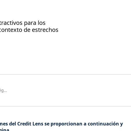
ractivos para los
 contexto de estrechos
Director de Investigación Estratégica, Schroders
iones del Credit Lens se proporcionan a continuación y
gina.