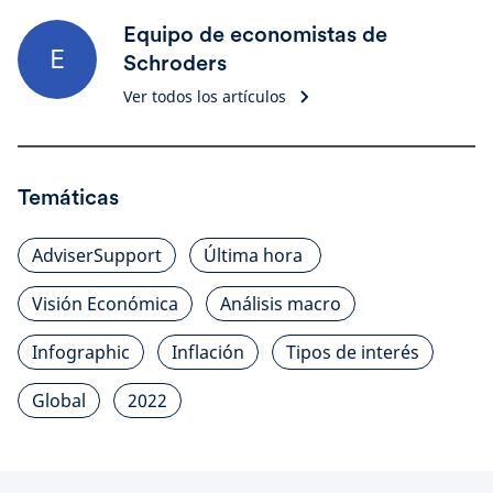
Equipo de economistas de
E
Schroders
Ver todos los artículos
Temáticas
AdviserSupport
Última hora
Visión Económica
Análisis macro
Infographic
Inflación
Tipos de interés
Global
2022