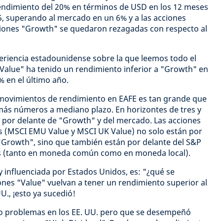
rendimiento del 20% en términos de USD en los 12 meses
5, superando al mercado en un 6% y a las acciones
iones "Growth" se quedaron rezagadas con respecto al
xperiencia estadounidense sobre la que leemos todo el
Value" ha tenido un rendimiento inferior a "Growth" en
 en el último año.
s movimientos de rendimiento en EAFE es tan grande que
más números a mediano plazo. En horizontes de tres y
 por delante de "Growth" y del mercado. Las acciones
as (MSCI EMU Value y MSCI UK Value) no solo están por
"Growth", sino que también están por delante del S&P
os (tanto en moneda común como en moneda local).
 influenciada por Estados Unidos, es: "¿qué se
iones "Value" vuelvan a tener un rendimiento superior al
U., ¡esto ya sucedió!
o problemas en los EE. UU. pero que se desempeñó