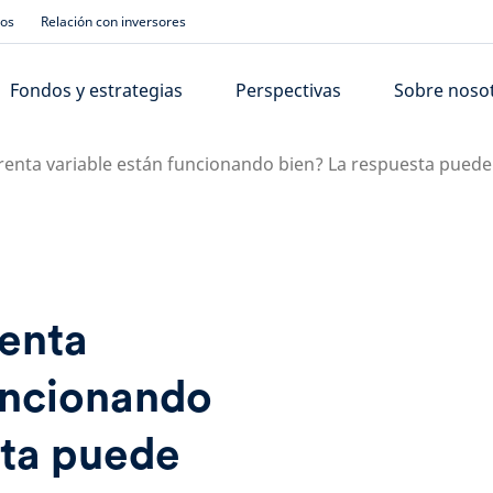
ios
Relación con inversores
Fondos y estrategias
Perspectivas
Sobre noso
 renta variable están funcionando bien? La respuesta pued
renta
uncionando
sta puede