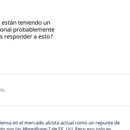
 están teniendo un
ional probablemente
s responder a esto?
Director de Investigación Estratégica, Schroders
iensa en el mercado alcista actual como un repunte de
do por las
Magnificent-7
de EE. UU. Pero eso solo es