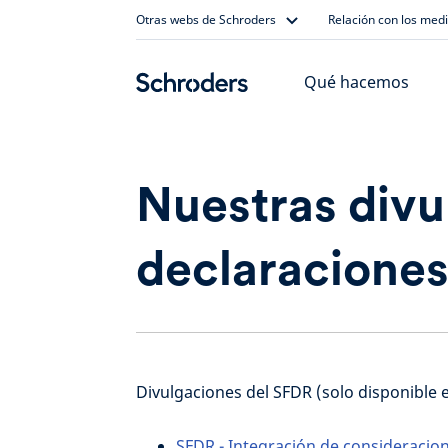
Skip
Otras webs de Schroders
Relación con los med
to
content
Qué hacemos
Nuestras divu
declaraciones
Divulgaciones del SFDR (solo disponible e
SFDR - Integración de consideracion