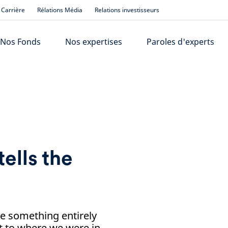
Carrière
Rélations Média
Relations investisseurs
Nos Fonds
Nos expertises
Paroles d'experts
e
tells the
ke something entirely
et to where we were in