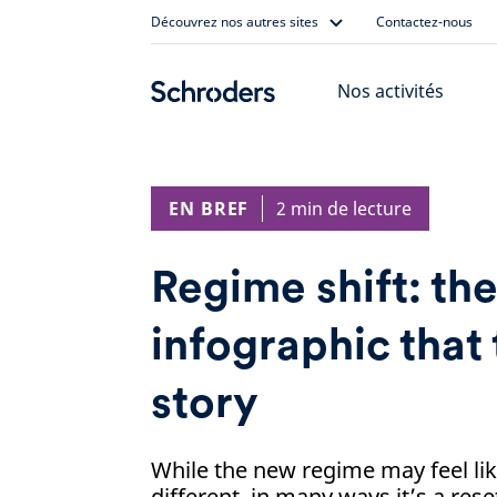
Skip
Découvrez nos autres sites
Contactez-nous
to
content
Nos activités
EN BREF
2 min de lecture
Regime shift: th
infographic that 
story
While the new regime may feel li
different, in many ways it’s a res