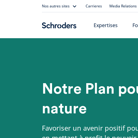
Skip
Nos autres sites
Carrieres
Media Relations
to
content
Expertises
Fo
Notre Plan pou
nature
Favoriser un avenir positif po
en mettant à profit le pouvoir