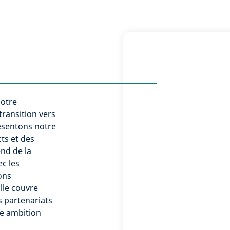
notre
transition vers
résentons notre
ts et des
end de la
ec les
ons
lle couvre
 partenariats
te ambition