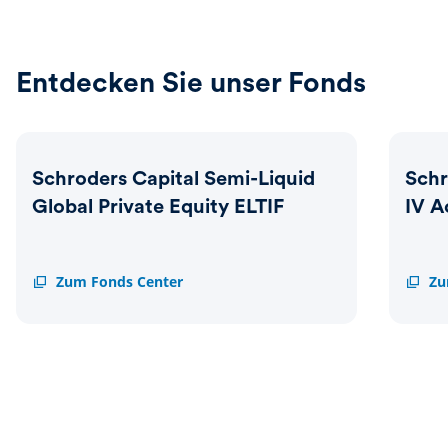
Entdecken Sie unser Fonds
Schroders Capital Semi-Liquid
Schr
Global Private Equity ELTIF
IV A
Schroders
Zum Fonds Center
Schrod
Zu
Capital
Capita
Semi-
Globa
Liquid
Direct
Global
IV
Private
Acces
Equity
ELTIF