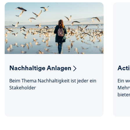
Nachhaltige Anlagen
Act
Beim Thema Nachhaltigkeit ist jeder ein
Ein w
Stakeholder
Mehrw
biete