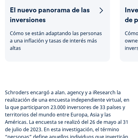
El nuevo panorama de las
Inve
inversiones
de p
Cómo se están adaptando las personas
Cómo 
a una inflación y tasas de interés más
owner
altas
inver
Schroders encargó a alan. agency y a iResearch la
realización de una encuesta independiente virtual, en
la que participaron 23.000 inversores de 33 países y
territorios del mundo entre Europa, Asia y las
Américas. La encuesta se realizó del 26 de mayo al 31
de julio de 2023. En esta investigación, el término
“personas” define aquellos individuos que invertirán