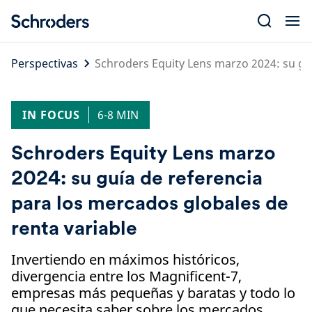
Skip
to
content
Perspectivas
Schroders Equity Lens marzo 2024: su guí
IN FOCUS
6-8 MIN
Schroders Equity Lens marzo
2024: su guía de referencia
para los mercados globales de
renta variable
Invertiendo en máximos históricos,
divergencia entre los Magnificent-7,
empresas más pequeñas y baratas y todo lo
que necesita saber sobre los mercados