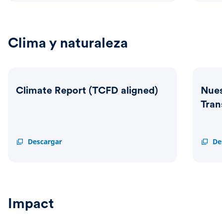
Listed
Assets
Clima y naturaleza
Climate Report (TCFD aligned)
Nues
Tran
Climate
Descargar
Nuest
De
Report
Plan
(TCFD
de
aligned)
Acció
para
la
Transi
Impact
Climát
(CTAP