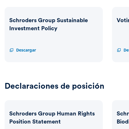
factores medioambientales, sociales y de gobernanza
(ESG) en nuestros procesos de inversión. Estos
informes solo están disponibles en inglés.
Schroders Group Sustainable
Voti
Investment Policy
Schroders
Descargar
Voting
De
Group
Guidel
Sustainable
Investment
Policy
Declaraciones de posición
Schroders Group Human Rights
Schr
Position Statement
Biod