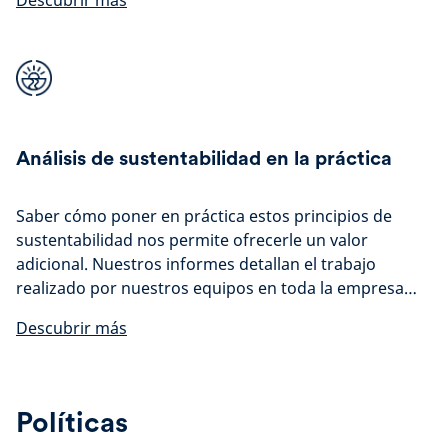
Descubrir más
Análisis de sustentabilidad en la práctica
Saber cómo poner en práctica estos principios de
sustentabilidad nos permite ofrecerle un valor
adicional. Nuestros informes detallan el trabajo
realizado por nuestros equipos en toda la empresa
para garantizar que su dinero se gestiona de forma
Descubrir más
responsable y sustentable. Cada trimestre, ofrecemos
una actualización de los temas que creemos que están
cambiando el panorama de la sustentabilidad.
Nuestros informes anuales han sido creados para
Políticas
demostrar nuestro compromiso de integrar los