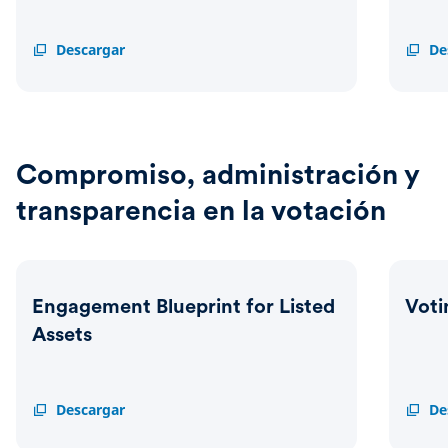
Schroders
Descargar
Schrod
De
Group
Group
Human
Natur
Rights
and
Position
Biodiv
Statement
Positi
Statem
Compromiso, administración y
transparencia en la votación
Engagement Blueprint for Listed
Voti
Assets
Engagement
Descargar
Voting
De
Blueprint
Activi
for
Dashb