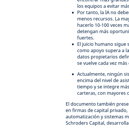
los equipos a evitar má
Por tanto, la IA no debe
menos recursos. La may
hacerlo 10-100 veces má
detengan más oportunid
fuertes.
El juicio humano sigue s
como apoyo supera a la a
datos propietarios defi
se vuelve cada vez más
Actualmente, ningún sis
encima del nivel de asi
tiempo y se integre más
carteras, con mayores 
El documento también presen
en firmas de capital privado
automatización y sistemas m
Schroders Capital, desarroll