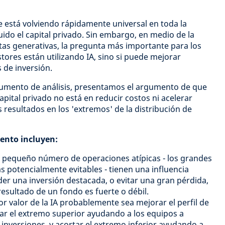
) se está volviendo rápidamente universal en toda la
luido el capital privado. Sin embargo, en medio de la
tas generativas, la pregunta más importante para los
estores están utilizando IA, sino si puede mejorar
 de inversión.
umento de análisis,
presentamos el argumento de que
apital privado no está en reducir costos ni acelerar
 resultados en los 'extremos' de la distribución de
mento incluyen:
un pequeño número de operaciones atípicas - los grandes
s potencialmente evitables - tienen una influencia
er una inversión destacada, o evitar una gran pérdida,
resultado de un fondo es fuerte o débil.
r valor de la IA probablemente sea mejorar el perfil de
ar el extremo superior ayudando a los equipos a
nversiones, y acortar el extremo inferior ayudando a