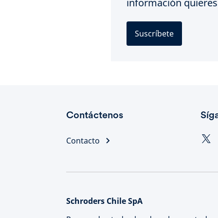
información quieres 
Suscríbete
Contáctenos
Síg
Contacto
Schroders Chile SpA