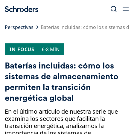
Skip
to
content
Perspectivas
Baterías incluidas: cómo los sistemas de
IN FOCUS
6-8 MIN
Baterías incluidas: cómo los
sistemas de almacenamiento
permiten la transición
energética global
En el último artículo de nuestra serie que
examina los sectores que facilitan la
transición energética, analizamos la
importancia de los sistemas de