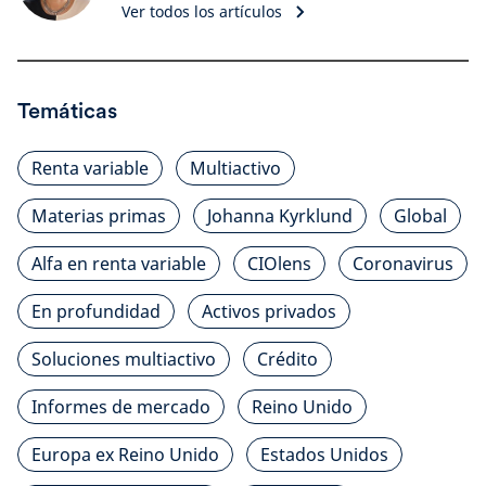
Ver todos los artículos
Temáticas
Renta variable
Multiactivo
Materias primas
Johanna Kyrklund
Global
Alfa en renta variable
CIOlens
Coronavirus
En profundidad
Activos privados
Soluciones multiactivo
Crédito
Informes de mercado
Reino Unido
Europa ex Reino Unido
Estados Unidos