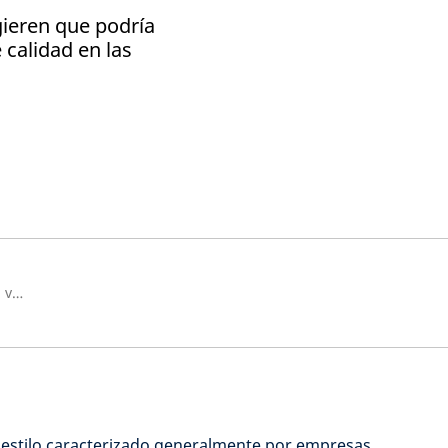
gieren que podría
 calidad en las
Director de inversiones en renta variable global e internacional
n estilo caracterizado generalmente por empresas