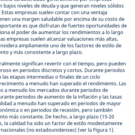
n bajos niveles de deuda y que generan niveles sólidos
. Estas empresas suelen contar con una ventaja
tienen una margen saludable por encima de su costo de
importante es que disfrutan de fuertes oportunidades de
ciona el poder de aumentar los rendimientos a lo largo
stas empresas suelen alcanzar valuaciones más altas,
onsidera ampliamente uno de los factores de estilo de
nto y más consistente a largo plazo.
eralmente significan revertir con el tiempo, pero pueden
roso en periodos discretos y cortos. Durante periodos
n las etapas intermedias o finales de un ciclo
crecimiento a menudo han superado el rendimiento. Las
ado a menudo los mercados durante periodos de
ante periodos de aumento de la inflación y las tasas
 calidad a menudo han superado en periodos de mayor
conómica o en periodos de recesión, pero también
ento más constante. De hecho, a largo plazo (15-20
os, la calidad ha sido un factor de estilo modestamente
rnacionales (no estadounidenses) (ver la Figura 1).