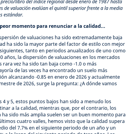
s precio/libro del índice regional desde enero de 1987 hasta
s de valuación evalúan el quintil superior frente a la media
s estándar.
 peor momento para renunciar a la calidad...
ispersión de valuaciones ha sido extremadamente baja
ad ha sido la mayor parte del factor de estilo con mejor
 siguientes, tanto en periodos anualizados de uno como
40 años, la dispersión de valuaciones en los mercados
s rara vez ha sido tan baja como -1.0 o más
ayoría de las veces ha encontrado un suelo más
rsión alcanzando -0.85 en enero de 2026 y actualmente
trimestre de 2026, surge la pregunta: ¿A dónde vamos
as 4 y 5, estos puntos bajos han sido a menudo los
ar a la calidad, mientras que, por el contrario, los
ión ha sido más amplia suelen ser un buen momento para
 últimos cuatro valles, hemos visto que la calidad supera
edio del 7.7% en el siguiente periodo de un año y un