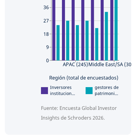
36
27
18
9
0
APAC (245)
Middle East/SA (30)
Región (total de encuestados)
Inversores
gestores de
institucional
patrimonio
es
y otros
intermediari
Fuente: Encuesta Global Investor
os
Insights de Schroders 2026.