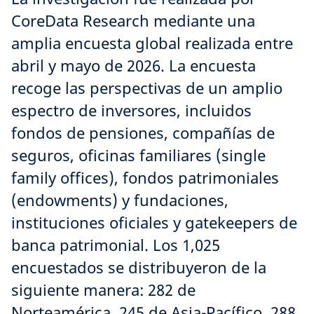
Se espera que aumente la demanda de estructuras
mercados
CoreData Research mediante una
evergreen
emergentes
amplia encuesta global realizada entre
abril y mayo de 2026. La encuesta
Fuente: Encuesta Global Investor Insights de
recoge las perspectivas de un amplio
Schroders 2026.
espectro de inversores, incluidos
fondos de pensiones, compañías de
Explora este tema con más detalle
seguros, oficinas familiares (single
family offices), fondos patrimoniales
(endowments) y fundaciones,
Fuente: Encuesta Global Investor Insights de
instituciones oficiales y gatekeepers de
Schroders 2026.
¿En qué roles dentro del portafolio valorarías más
banca patrimonial. Los 1,025
los ETFs activos? Selecciona hasta 3.
¿En qué medida anticipas que la demanda de los
encuestados se distribuyeron de la
Fuente: Encuesta Global Investor Insights de
clientes por fondos evergreen de mercados privados
Explora este tema con más detalle
siguiente manera: 282 de
Schroders 2026.
aumente o disminuya en el corto y en el largo
Norteamérica, 245 de Asia-Pacífico, 288
plazo?