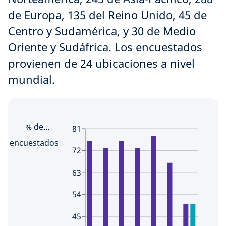
de Europa, 135 del Reino Unido, 45 de
Fuente: Encuesta Global Investor Insights de
Centro y Sudamérica, y 30 de Medio
Schroders 2026.
Explora este tema con más detalle
Oriente y Sudáfrica. Los encuestados
provienen de 24 ubicaciones a nivel
mundial.
% de
81
encuestados
72
63
54
45