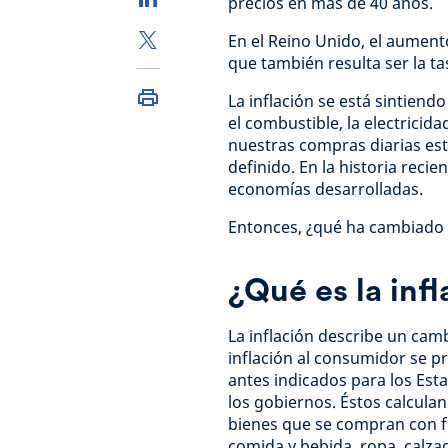
precios en más de 40 años.
En el Reino Unido, el aument
que también resulta ser la t
La inflación se está sintiend
el combustible, la electricid
nuestras compras diarias es
definido. En la historia recien
economías desarrolladas.
Entonces, ¿qué ha cambiado y
¿Qué es la inf
La inflación describe un camb
inflación al consumidor se p
antes indicados para los Est
los gobiernos. Éstos calcula
bienes que se compran con fr
comida y bebida, ropa, calza