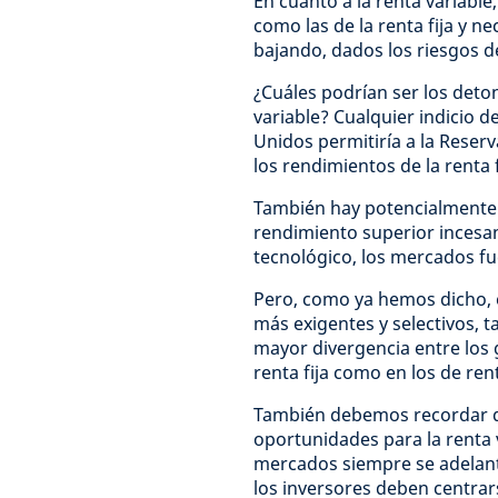
En cuanto a la renta variable
como las de la renta fija y n
bajando, dados los riesgos d
¿Cuáles podrían ser los deto
variable? Cualquier indicio d
Unidos permitiría a la Reserva
los rendimientos de la renta f
También hay potencialmente 
rendimiento superior incesan
tecnológico, los mercados fu
Pero, como ya hemos dicho, 
más exigentes y selectivos, 
mayor divergencia entre los
renta fija como en los de rent
También debemos recordar qu
oportunidades para la renta 
mercados siempre se adelant
los inversores deben centrars