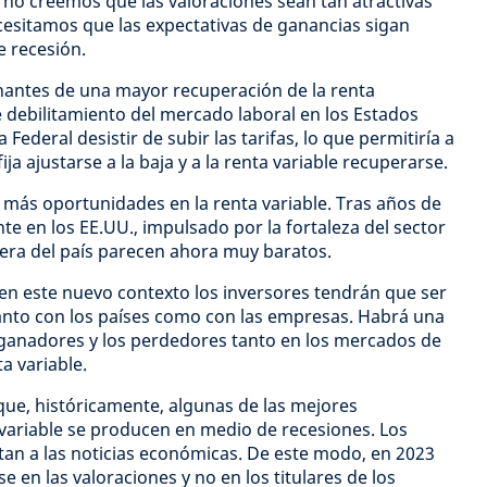
, no creemos que las valoraciones sean tan atractivas
ecesitamos que las expectativas de ganancias sigan
e recesión.
nantes de una mayor recuperación de la renta
e debilitamiento del mercado laboral en los Estados
 Federal desistir de subir las tarifas, lo que permitiría a
ija ajustarse a la baja y a la renta variable recuperarse.
más oportunidades en la renta variable. Tras años de
te en los EE.UU., impulsado por la fortaleza del sector
era del país parecen ahora muy baratos.
en este nuevo contexto los inversores tendrán que ser
tanto con los países como con las empresas. Habrá una
 ganadores y los perdedores tanto en los mercados de
a variable.
e, históricamente, algunas de las mejores
variable se producen en medio de recesiones. Los
an a las noticias económicas. De este modo, en 2023
e en las valoraciones y no en los titulares de los