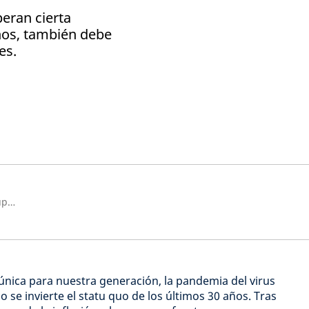
eran cierta
ños, también debe
es.
Directora de inversiones del Grupo Schroders
 única para nuestra generación, la pandemia del virus
se invierte el statu quo de los últimos 30 años. Tras