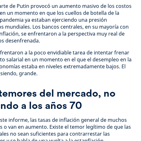
parte de Putin provocó un aumento masivo de los costos
 en un momento en que los cuellos de botella de la
a pandemia ya estaban ejerciendo una presión
os mundiales. Los bancos centrales, en su mayoría con
nflación, se enfrentaron a la perspectiva muy real de
ios desenfrenada.
rentaron a la poco envidiable tarea de intentar frenar
nto salarial en un momento en el que el desempleo en la
conomías estaba en niveles extremadamente bajos. El
 siendo, grande.
 temores del mercado, no
ndo a los años 70
te informe, las tasas de inflación general de muchos
s o van en aumento. Existe el temor legítimo de que las
ales no sean suficientes para contrarrestar las
s y se habla de una vuelta a la estanflación