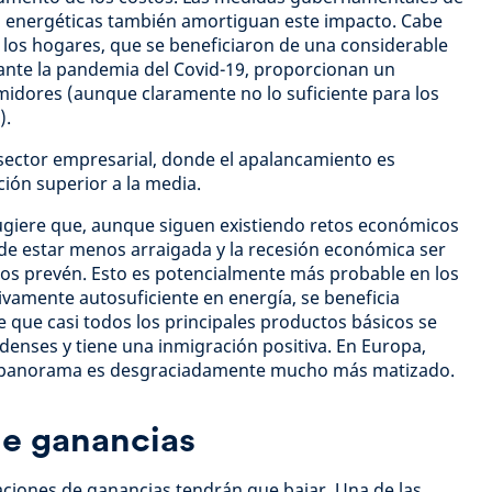
as energéticas también amortiguan este impacto. Cabe
 los hogares, que se beneficiaron de una considerable
nte la pandemia del Covid-19, proporcionan un
dores (aunque claramente no lo suficiente para los
).
 sector empresarial, donde el apalancamiento es
ción superior a la media.
sugiere que, aunque siguen existiendo retos económicos
ede estar menos arraigada y la recesión económica ser
s prevén. Esto es potencialmente más probable en los
ivamente autosuficiente en energía, se beneficia
 que casi todos los principales productos básicos se
denses y tiene una inmigración positiva. En Europa,
el panorama es desgraciadamente mucho más matizado.
de ganancias
maciones de ganancias tendrán que bajar. Una de las