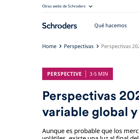
Skip
Otras webs de Schroders
to
content
Qué hacemos
Home
Perspectivas
Perspectivas 202
PERSPECTIVE
3-5 MIN
Perspectivas 20
variable global 
Aunque es probable que los merc
volátiles, existe una luz al final de