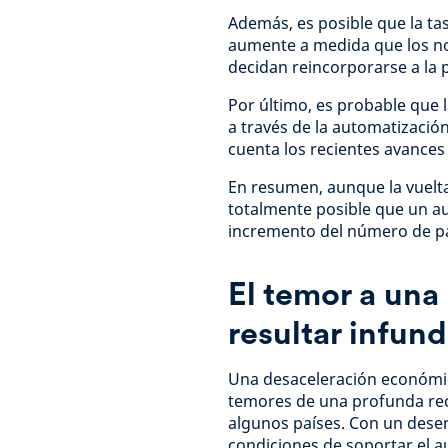
Además, es posible que la ta
aumente a medida que los n
decidan reincorporarse a la p
Por último, es probable que l
a través de la automatizació
cuenta los recientes avances
En resumen, aunque la vuelt
totalmente posible que un a
incremento del número de part
El temor a una
resultar infun
Una desaceleración económica
temores de una profunda rec
algunos países. Con un dese
condiciones de soportar el 